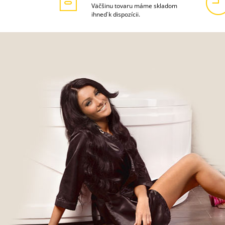
lektrického
Väčšinu tovaru máme skladom
u.
ihneď k dispozícii.