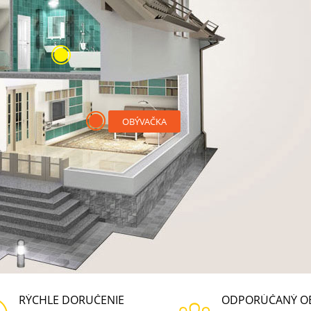
OBÝVAČKA
RÝCHLE DORUČENIE
ODPORÚČANÝ O