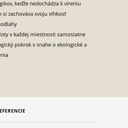
gikov, keďže nedochádza k víreniu
 si zachováva svoju vlhkosť
podlahy
loty v každej miestnosti samostatne
ogický pokrok v snahe o ekologické a
enia
EFERENCIE