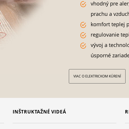
vhodný pre aler
prachu a vzduch
komfort teplej 
regulovanie tep
vývoj a technol
úsporné zariad
VIAC O ELEKTRICKOM KÚRENÍ
INŠTRUKTAŽNÉ VIDEÁ
R