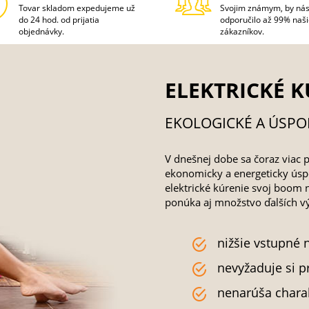
Tovar skladom expedujeme už
Svojim známym, by ná
do 24 hod. od prijatia
odporučilo až 99% naš
objednávky.
zákazníkov.
ELEKTRICKÉ K
EKOLOGICKÉ A ÚSPO
V dnešnej dobe sa čoraz viac p
ekonomicky a energeticky úspo
elektrické kúrenie svoj boom n
ponúka aj množstvo ďalších v
nižšie vstupné 
nevyžaduje si p
nenarúša charak