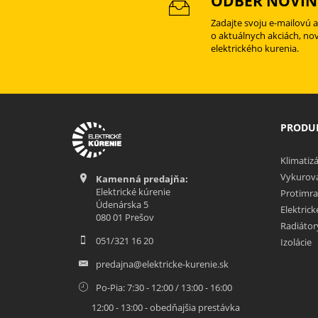
ODBER NOVIN
Zadajte svoju e-mailovú 
o aktuálnych akciách, no
elektrického kurenia.
PRODUK
Klimatizá
Vykurova
Kamenná predajňa:
Elektrické kúrenie
Protimra
Údenárska 5
Elektric
080 01 Prešov
Radiátor
051/321 16 20
Izolácie
predajna@elektricke-kurenie.sk
Po-Pia: 7:30 - 12:00 / 13:00 - 16:00
12:00 - 13:00 - obedňajšia prestávka