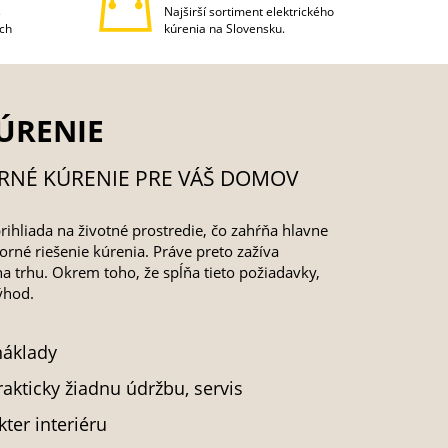
s
Najširší sortiment elektrického
ich
kúrenia na Slovensku.
ÚRENIE
RNÉ KÚRENIE PRE VÁŠ DOMOV
rihliada na životné prostredie, čo zahŕňa hlavne
rné riešenie kúrenia. Práve preto zažíva
a trhu. Okrem toho, že spĺňa tieto požiadavky,
ýhod.
náklady
rakticky žiadnu údržbu, servis
ter interiéru