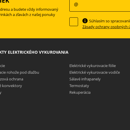
IEK
adresu a budete vždy informovaný
vinkách a zľavách z našej ponuky
Súhlasím so spracovan
Zásady ochrany osobných 
TY ELEKTRICKÉHO VYKUROVANIA
cie
Elektrické vykurovacie fólie
cie rohože pod dlažbu
Elektrické vykurovacie vodiče
zová ochrana
Sálavé infrapanely
ké konvektory
Termostaty
y
Rekuperácia