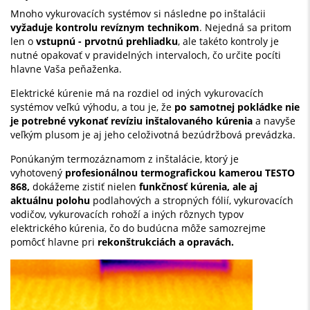
Mnoho vykurovacích systémov si následne po inštalácii
vyžaduje kontrolu revíznym technikom
. Nejedná sa pritom
len o
vstupnú - prvotnú prehliadku
, ale takéto kontroly je
nutné opakovať v pravidelných intervaloch, čo určite pocíti
hlavne Vaša peňaženka.
Elektrické kúrenie má na rozdiel od iných vykurovacích
systémov veľkú výhodu, a tou je, že
po samotnej pokládke nie
je potrebné vykonať revíziu inštalovaného kúrenia
a navyše
veľkým plusom je aj jeho celoživotná bezúdržbová prevádzka.
Ponúkaným termozáznamom z inštalácie, ktorý je
vyhotovený
profesionálnou
termografickou kamerou TESTO
868,
dokážeme zistiť nielen
funkčnosť kúrenia, ale aj
aktuálnu polohu
podlahových a stropných fólií, vykurovacích
vodičov, vykurovacích rohoží a iných rôznych typov
elektrického kúrenia, čo do budúcna môže samozrejme
pomôcť hlavne pri
rekonštrukciách a opravách.