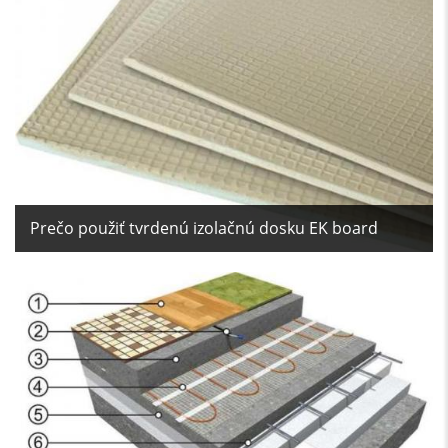
Prečo použiť tvrdenú izolačnú dosku EK board