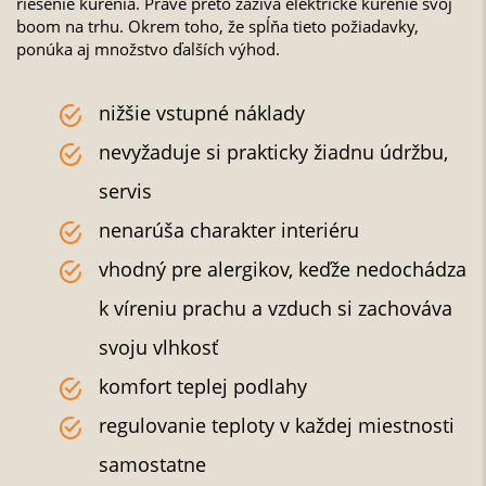
riešenie kúrenia. Práve preto zažíva elektrické kúrenie svoj
boom na trhu. Okrem toho, že spĺňa tieto požiadavky,
ponúka aj množstvo ďalších výhod.
nižšie vstupné náklady
nevyžaduje si prakticky žiadnu údržbu,
servis
nenarúša charakter interiéru
vhodný pre alergikov, keďže nedochádza
k víreniu prachu a vzduch si zachováva
svoju vlhkosť
komfort teplej podlahy
regulovanie teploty v každej miestnosti
samostatne