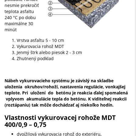
nesmie prekročiť
teplota asfaltu
240 °C po dobu
maximálne 30
minút
Vrstva asfaltu 5 - 10 cm
Vykurovacia rohož MDT
Jenmý štrk alebo piesok 2 - 3 cm
Zhutnený podklad
Nábeh vykurovacieho systému je závislý na skladbe
uloženia okruhov/rohoží, nastavenia regulácie, vonkajšej
teplote. Pri uložení do betónu je reakcia ďalej spomalená
vplyvom akumulácie tepla do betónu. K viditeľnej reakcii
(roztápaniu) tak môže dochádzať aj niekoľko hodín.
Vlastnosti vykurovacej rohože MDT
400/0,9 – 0,75
dvojžilová vykurovacia rohož do exteriéru,