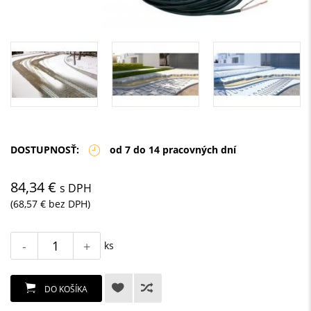
DOSTUPNOSŤ:
od 7 do 14 pracovných dní
84,34 €
s DPH
(68,57 € bez DPH)
-
+
ks
DO KOŠÍKA