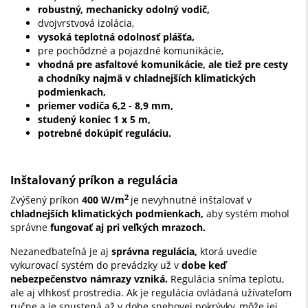
robustný, mechanicky odolný vodič,
dvojvrstvová izolácia,
vysoká teplotná odolnosť plášťa,
pre pochôdzné a pojazdné komunikácie,
vhodná pre asfaltové komunikácie, ale tiež pre cesty
a chodníky najmä v chladnejších klimatických
podmienkach,
priemer vodiča 6,2 - 8,9 mm,
studený koniec 1 x 5 m,
potrebné dokúpiť reguláciu.
Inštalovaný príkon a regulácia
2
Zvýšený príkon
400 W/m
je nevyhnutné inštalovať v
chladnejších klimatických podmienkach,
aby systém mohol
správne
fungovať aj pri veľkých mrazoch.
Nezanedbateľná je aj
správna regulácia,
ktorá uvedie
vykurovací systém do prevádzky už v
dobe keď
nebezpečenstvo námrazy vzniká.
Regulácia sníma teplotu,
ale aj vlhkosť prostredia. Ak je regulácia ovládaná užívateľom
ručne a je spustená až v dobe snehovej pokrývky, môže jej