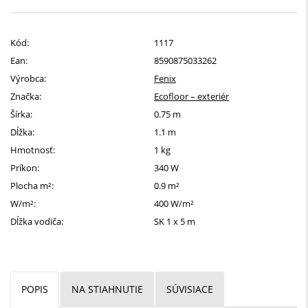
Kód:
1117
Ean:
8590875033262
Výrobca:
Fenix
Značka:
Ecofloor – exteriér
Šírka:
0.75 m
Dĺžka:
1.1 m
Hmotnosť:
1 kg
Príkon:
340 W
Plocha m²:
0.9 m²
W/m²:
400 W/m²
Dĺžka vodiča:
SK 1 x 5 m
POPIS
NA STIAHNUTIE
SÚVISIACE