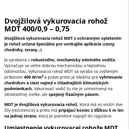
Dvojžilová vykurovacia rohož
MDT 400/0,9 – 0,75
Dvojžilová vykurovacia rohož MDT s ochranným opletením
je rohož určená špeciálne pre vonkajšie aplikácie (cesty,
chodníky, terasy...)
Je vyrobená z
robustného, mechanicky odolného vodiča
.
Vyznačuje sa veľmi dobrou mechanickou a teplotnou
odolnosťou. Vykurovacia rohož MDT sa vyrába so zvýšeným
2
príkonom
400 W/m
a práve preto je ideálna pre
vyhrievanie
chodníkov a ciest najmä v chladnejších klimatických
podmienkach.
Vykurovací vodič tu nie je umiestnený na
sklotextilnej sieťke, ale
spojený fixačným pásom.
MDT je dvojžilová vykurovacia rohož,
ktorá má vo vnútri dve
žily (rezistencie) a preto má
pripájací koniec s dĺžkou 5 m len
na jednej strane,
ktorý je potrebné napojiť do regulácie.
Umiestnenie vykurovacej rohože MDT