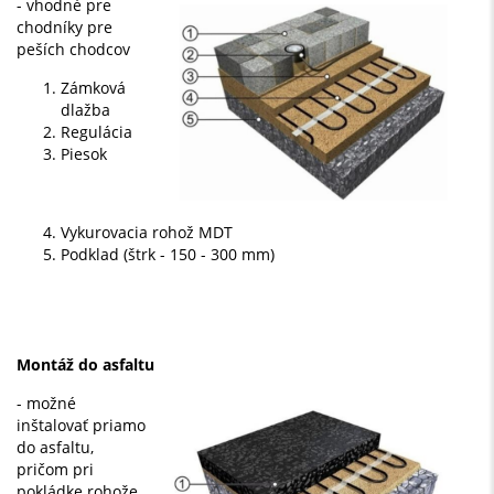
- vhodné pre
chodníky pre
peších chodcov
Zámková
dlažba
Regulácia
Piesok
Vykurovacia rohož MDT
Podklad (štrk - 150 - 300 mm)
Montáž do asfaltu
- možné
inštalovať priamo
do asfaltu,
pričom pri
pokládke rohože