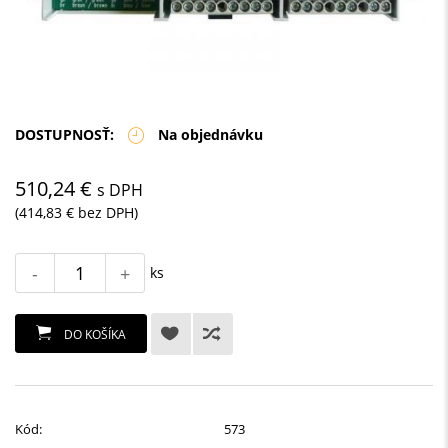
DOSTUPNOSŤ:
Na objednávku
510,24 €
s DPH
(414,83 € bez DPH)
-
+
ks
DO KOŠÍKA
Kód:
573