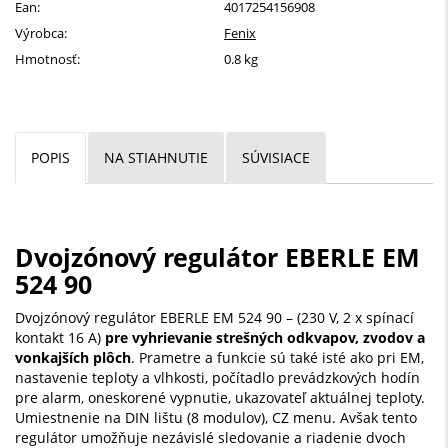
Ean:
4017254156908
Výrobca:
Fenix
Hmotnosť:
0.8 kg
POPIS
NA STIAHNUTIE
SÚVISIACE
Dvojzónový regulátor EBERLE EM
524 90
Dvojzónový regulátor EBERLE EM 524 90 – (230 V, 2 x spínací
kontakt 16 A)
pre vyhrievanie strešných odkvapov, zvodov a
vonkajších plôch
. Prametre a funkcie sú také isté ako pri EM,
nastavenie teploty a vlhkosti, počítadlo prevádzkových hodín
pre alarm, oneskorené vypnutie, ukazovateľ aktuálnej teploty.
Umiestnenie na DIN lištu (8 modulov), CZ menu. Avšak tento
regulátor umožňuje nezávislé sledovanie a riadenie dvoch