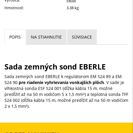
Hmotnosť:
3.38 kg
POPIS
NA STIAHNUTIE
SÚVISIACE
Sada zemných sond EBERLE
Sada zemných sond EBERLE k regulátorom EM 524 89 a EM
524 90
pre riadenie vyhrievania vonkajších plôch
. V sade je
vlhkostná sonda ESF 524 001 (dĺžka kábla 15 m, možné
predĺžiť až na 50 m vodičom 5 x 1,5 mm²) a teplotná sonda TFF
524 002 (dĺžka kábla 15 m, možné predĺžiť až na 50 m vodičom
2 x 1,5 mm²).