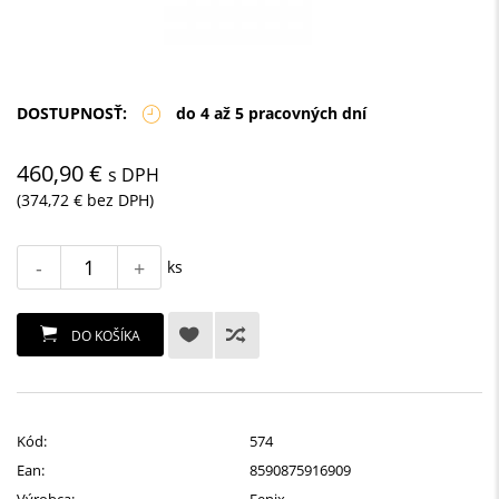
DOSTUPNOSŤ:
do 4 až 5 pracovných dní
460,90 €
s DPH
(374,72 € bez DPH)
-
+
ks
DO KOŠÍKA
Kód:
574
Ean:
8590875916909
Výrobca:
Fenix