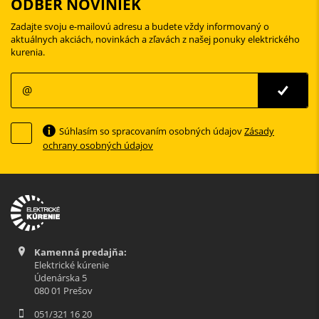
ODBER NOVINIEK
Zadajte svoju e-mailovú adresu a budete vždy informovaný o
aktuálnych akciách, novinkách a zľavách z našej ponuky elektrického
kurenia.
Súhlasím so spracovaním osobných údajov
Zásady
ochrany osobných údajov
Kamenná predajňa:
Elektrické kúrenie
Údenárska 5
080 01 Prešov
051/321 16 20