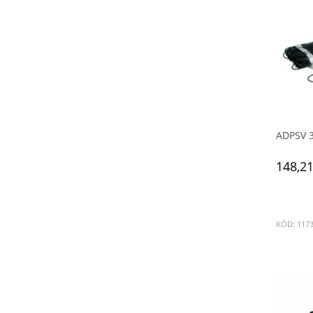
ADPSV 3
148,21
KÓD: 117