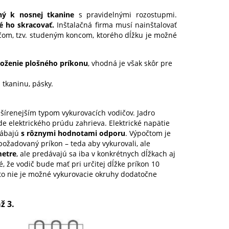
ený k nosnej tkanine
s pravidelnými rozostupmi.
é ho skracovať.
Inštalačná firma musí nainštalovať
čom, tzv. studeným koncom, ktorého dĺžku je možné
loženie plošného príkonu
, vhodná je však skôr pre
tkaninu, pásky.
zšírenejším typom vykurovacích vodičov. Jadro
ode elektrického prúdu zahrieva. Elektrické napätie
yrábajú
s rôznymi hodnotami odporu
. Výpočtom je
ožadovaný príkon – teda aby vykurovali, ale
metre
, ale predávajú sa iba v konkrétnych dĺžkach aj
, že vodič bude mať pri určitej dĺžke príkon 10
to nie je možné vykurovacie okruhy dodatočne
ž 3.