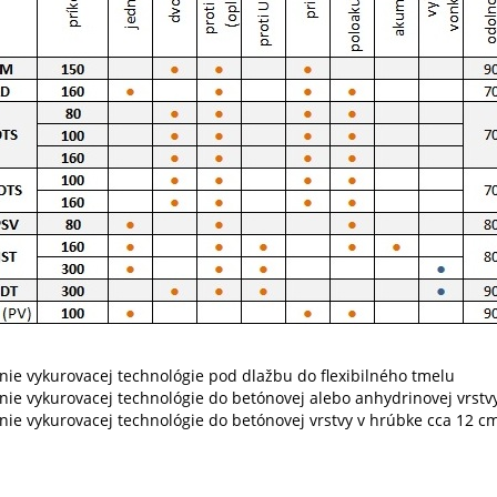
enie vykurovacej technológie pod dlažbu do flexibilného tmelu
enie vykurovacej technológie do betónovej alebo anhydrinovej vrstv
enie vykurovacej technológie do betónovej vrstvy v hrúbke cca 12 c