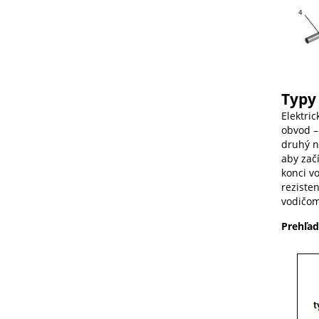
Typy
Elektri
obvod – 
druhý n
aby zač
konci vo
rezisten
vodičom
Prehľa