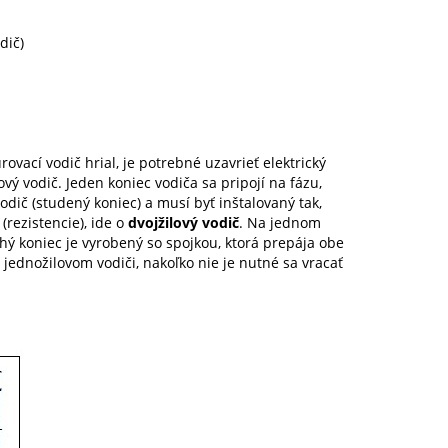
dič)
rovací vodič hrial, je potrebné uzavrieť elektrický
lový vodič. Jeden koniec vodiča sa pripojí na fázu,
ič (studený koniec) a musí byť inštalovaný tak,
(rezistencie), ide o
dvojžilový vodič
. Na jednom
ruhý koniec je vyrobený so spojkou, ktorá prepája obe
 jednožilovom vodiči, nakoľko nie je nutné sa vracať