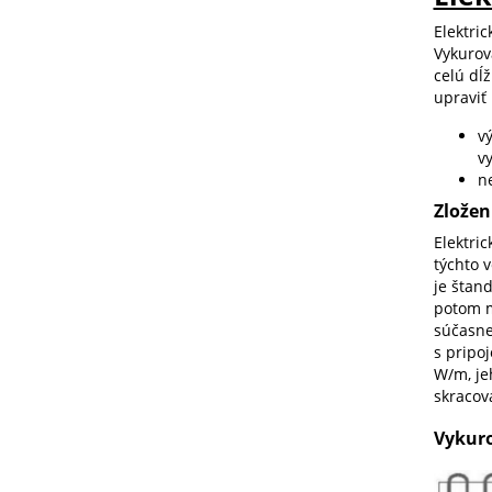
Elektri
Vykurov
celú dĺ
upraviť
v
v
n
Zložen
Elektri
týchto v
je štand
potom m
súčasne
s pripoj
W/m, je
skracova
Vykuro