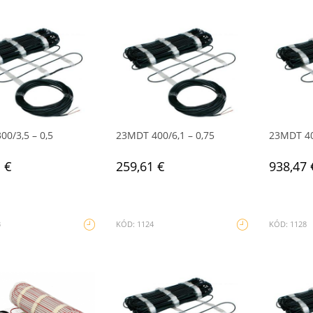
00/3,5 – 0,5
23MDT 400/6,1 – 0,75
23MDT 40
 €
259,61 €
938,47 
3
KÓD: 1124
KÓD: 1128