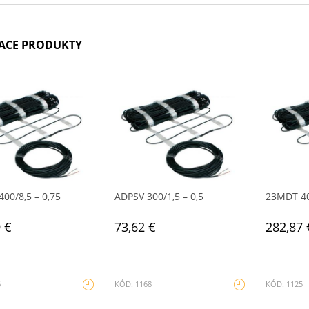
IACE PRODUKTY
00/8,5 – 0,75
ADPSV 300/1,5 – 0,5
23MDT 40
 €
73,62 €
282,87 
6
KÓD: 1168
KÓD: 1125