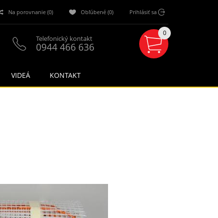
Na porovnanie (0)
Obľúbené (0)
Prihlásiť sa
0
Telefonický kontakt
0944 466 636
VIDEÁ
KONTAKT