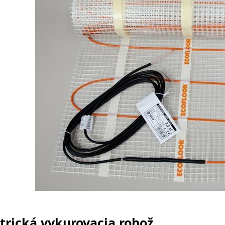
trická vykurovacia rohož