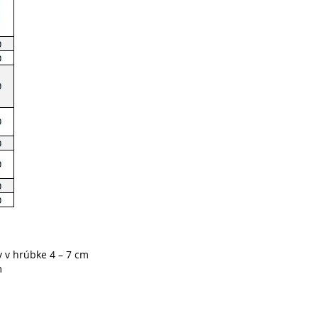
y v hrúbke 4 – 7 cm
m