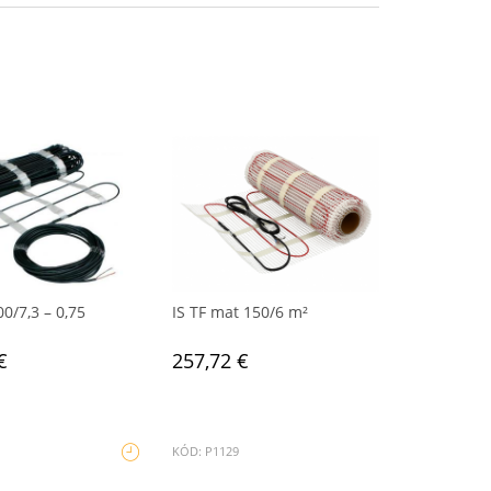
0/7,3 – 0,75
IS TF mat 150/6 m²
€
257,72 €
KÓD: P1129