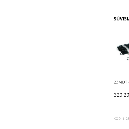
SÚVIS
23MDT 4
329,29
KÓD: 112