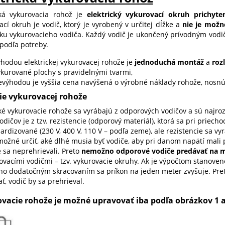
cká vykurovacia rohož je
elektrický vykurovací okruh prichyt
ací okruh je vodič, ktorý je vyrobený v určitej dĺžke a
nie je možn
žku vykurovacieho vodiča. Každý vodič je ukončený prívodným vodi
 podľa potreby.
ýhodou elektrickej vykurovacej rohože je
jednoduchá montáž
a
roz
ykurované plochy s pravidelnými tvarmi,
evýhodou je vyššia cena navýšená o výrobné náklady rohože, nosnú 
ie vykurovacej rohože
cké vykurovacie rohože sa vyrábajú z odporových vodičov a sú najro
odičov je z tzv. rezistencie (odporový materiál), ktorá sa pri priech
ardizované (230 V, 400 V, 110 V – podľa zeme), ale rezistencie sa v
ožné určiť, aké dlhé musia byť vodiče, aby pri danom napätí mali p
 sa neprehrievali. Preto
nemožno odporové vodiče predávať na 
ovacími vodičmi – tzv. vykurovacie okruhy. Ak je výpočtom stanovené
ho dodatočným skracovaním sa príkon na jeden meter zvyšuje. Pre
ť, vodič by sa prehrieval.
vacie rohože je možné upravovať iba podľa obrázkov 1 a