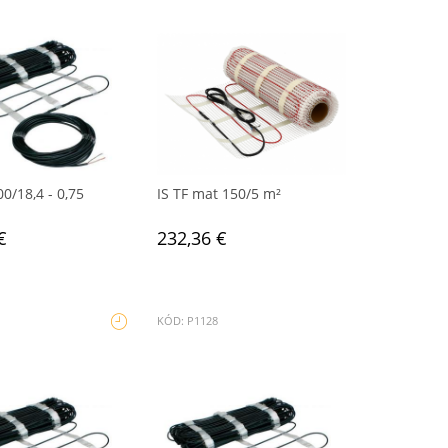
0/18,4 - 0,75
IS TF mat 150/5 m²
€
232,36 €
KÓD: P1128