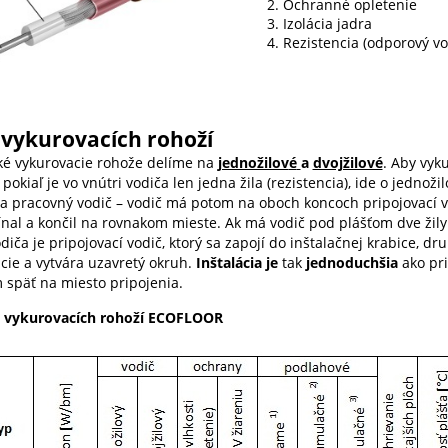
2. Ochranné opletenie
3. Izolácia jadra
4. Rezistencia (odporový vo
 vykurovacích rohoží
cké vykurovacie rohože
delíme na
jednožilov
é
a
dvojžilové
. Aby vyku
pokiaľ je vo vnútri vodiča len jedna žila (rezistencia), ide o jednoži
a pracovný vodič – vodič má potom na oboch koncoch pripojovací vod
ínal a končil na rovnakom mieste. Ak má vodič pod plášťom dve žily 
diča je pripojovací vodič, ktorý sa zapojí do inštalačnej krabice, d
cie a vytvára uzavretý okruh.
Inštalácia je
tak
jednoduchšia
ako pri
 späť na miesto pripojenia.
d vykurovacích rohoží ECOFLOOR