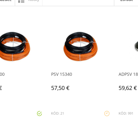
00
PSV 15340
ADPSV 1
€
57,50 €
59,62 €
KÓD: 21
KÓD: 991