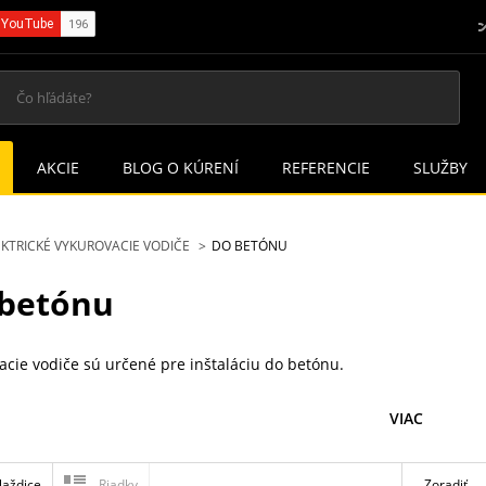
AKCIE
BLOG O KÚRENÍ
REFERENCIE
SLUŽBY
EKTRICKÉ VYKUROVACIE VODIČE
DO BETÓNU
betónu
acie vodiče sú určené pre inštaláciu do betónu.
VIAC
laždice
Riadky
Zoradiť