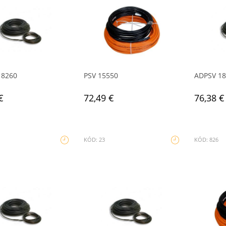
18260
PSV 15550
ADPSV 1
€
72,49 €
76,38 €
KÓD: 23
KÓD: 826