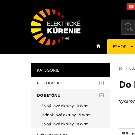
ESHOP
EL
KATEGÓRIE
Do 
POD DLAŽBU
DO BETÓNU
Vykurov
Dvojžilové okruhy 10 W/m
Jednožilové okruhy 15 W/m
Dvojžilové okruhy 18 W/m
D