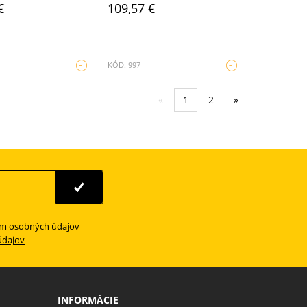
€
109,57 €
KÓD: 997
«
1
2
»
ím osobných údajov
údajov
INFORMÁCIE