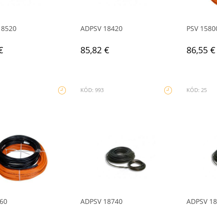
18520
ADPSV 18420
PSV 1580
€
85,82 €
86,55 €
KÓD: 993
KÓD: 25
60
ADPSV 18740
ADPSV 1