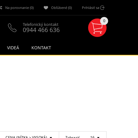
Na porovnanie (0)
Obľúbené (0)
Prihlásiť sa
0
Telefonický kontakt
0944 466 636
VIDEÁ
KONTAKT
CENA (NÍZKA > VYSOKÁ)
16
Zobraziť