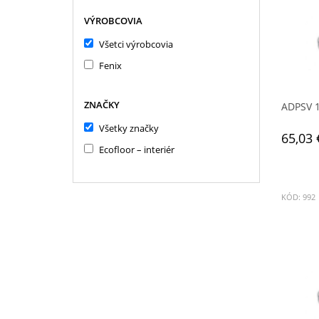
VÝROBCOVIA
Všetci výrobcovia
Fenix
ZNAČKY
ADPSV 
Všetky značky
65,03 
Ecofloor – interiér
KÓD: 992