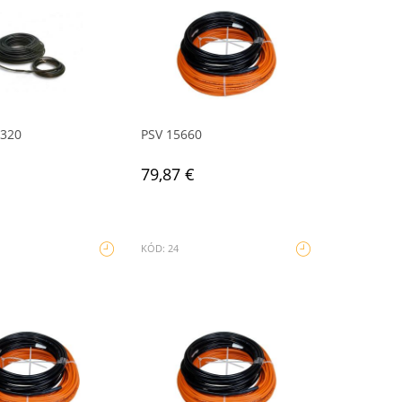
8320
PSV 15660
79,87 €
KÓD: 24