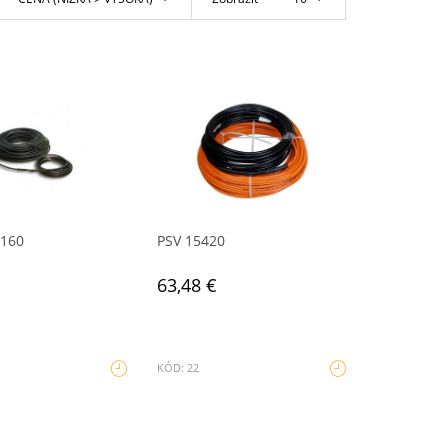
8160
PSV 15420
63,48 €
KÓD: 22