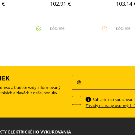
 €
102,91 €
103,14 
KÓD: 996
KÓD: 995
IEK
adresu a budete vždy informovaný
vinkách a zľavách z našej ponuky
Súhlasím so spracovan
Zásady ochrany osobných 
TY ELEKTRICKÉHO VYKUROVANIA