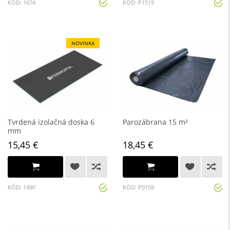
KÓD: 1674
KÓD: P1519
NOVINKA
Tvrdená izolačná doska 6
Parozábrana 15 m²
mm
15,45 €
18,45 €
KÓD: 1490
KÓD: P0158