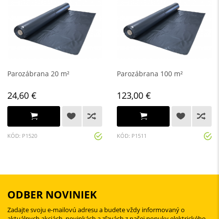
Parozábrana 20 m²
Parozábrana 100 m²
24,60 €
123,00 €
KÓD: P1520
KÓD: P1511
ODBER NOVINIEK
Zadajte svoju e-mailovú adresu a budete vždy informovaný o
aktuálnych akciách, novinkách a zľavách z našej ponuky elektrického