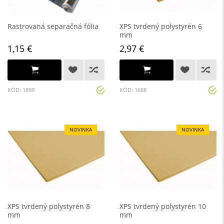
Rastrovaná separačná fólia
XPS tvrdený polystyrén 6
mm
1,15 €
2,97 €
KÓD: 1899
KÓD: 1688
NOVINKA
NOVINKA
XPS tvrdený polystyrén 8
XPS tvrdený polystyrén 10
mm
mm