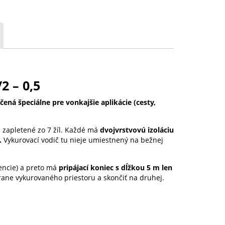
2 – 0,5
ná špeciálne pre vonkajšie aplikácie (cesty,
 zapletené zo 7 žíl. Každé má
dvojvrstvovú izoláciu
.
Vykurovací vodič tu nieje umiestnený na bežnej
tencie) a preto má
pripájací koniec s dĺžkou 5 m len
rane vykurovaného priestoru a skončiť na druhej.