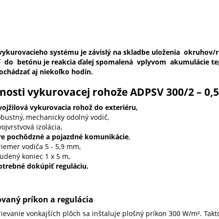
ykurovacieho systému je závislý na skladbe uloženia okruhov/roh
 do betónu je reakcia ďalej spomalená vplyvom akumulácie tepla
chádzať aj niekoľko hodín.
nosti vykurovacej rohože ADPSV 300/2 – 0,5
vojžilová vykurovacia rohož do exteriéru,
obustný, mechanicky odolný vodič,
ojvrstvová izolácia,
re pochôdzné a pojazdné komunikácie
,
riemer vodiča 5 - 5,9 mm,
tudený koniec 1 x 5 m,
otrebné dokúpiť reguláciu.
ovaný príkon a regulácia
rievanie vonkajších plôch sa inštaluje plošný príkon 300 W/m². Tak