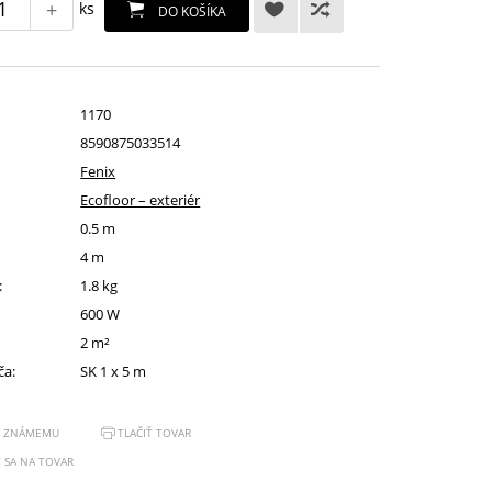
+
ks
DO KOŠÍKA
1170
8590875033514
Fenix
Ecofloor – exteriér
0.5 m
4 m
:
1.8 kg
600 W
:
2 m²
ča:
SK 1 x 5 m
Ť ZNÁMEMU
TLAČIŤ TOVAR
 SA NA TOVAR