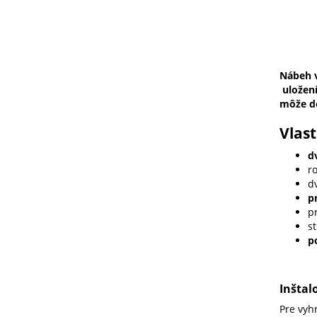
Nábeh v
uložení
môže do
Vlast
d
r
dv
p
p
s
p
Inštal
Pre vyh