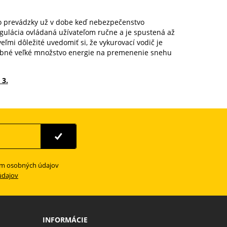
do prevádzky už v dobe keď nebezpečenstvo
regulácia ovládaná užívateľom ručne a je spustená až
eľmi dôležité uvedomiť si, že vykurovací vodič je
trebné veľké množstvo energie na premenenie snehu
 3.
ím osobných údajov
údajov
INFORMÁCIE