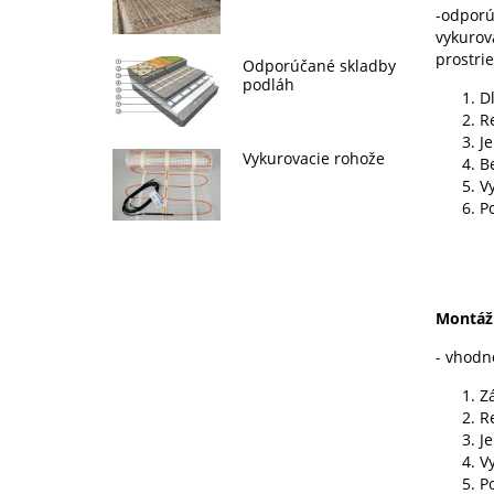
-odporú
vykurov
prostri
Odporúčané skladby
podláh
D
R
J
Vykurovacie rohože
B
V
Po
Montáž
- vhodn
Z
R
J
V
Po