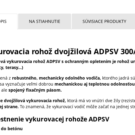
PIS
NA STIAHNUTIE
SÚVISIACE PRODUKTY
rovacia rohož dvojžilová ADPSV 300/
ová vykurovacia rohož ADPSV s ochranným opletením je rohož urče
, terasy...)
bená z
robustného, mechanicky odolného vodiča,
ktorého jadrá sú
 sa vyznačuje veľmi dobrou
mechanickou aj teplotnou odolnosťou
, ale
spojený fixačným pásom.
e dvojžilová vykurovacia rohož,
ktorá má vo vnútri dve žily (rezis
ej strane.
To znamená, že vykurovací vodič môže začať na jednej st
stnenie vykurovacej rohože ADPSV
 do betónu