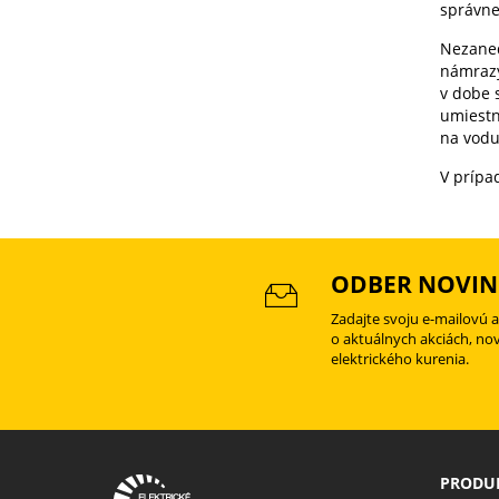
správne
Nezaned
námrazy
v dobe s
umiestn
na vodu
V prípa
ODBER NOVIN
Zadajte svoju e-mailovú 
o aktuálnych akciách, no
elektrického kurenia.
PRODUK