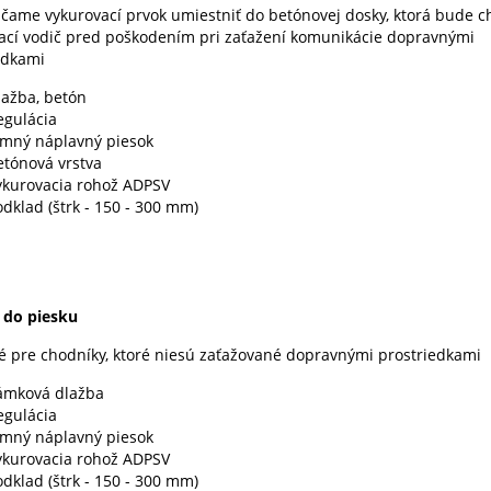
čame vykurovací prvok umiestniť do betónovej dosky, ktorá bude c
ací vodič pred poškodením pri zaťažení komunikácie dopravnými
edkami
lažba, betón
egulácia
emný náplavný piesok
etónová vrstva
ykurovacia rohož ADPSV
dklad (štrk - 150 - 300 mm)
 do piesku
é pre chodníky, ktoré niesú zaťažované dopravnými prostriedkami
ámková dlažba
egulácia
emný náplavný piesok
ykurovacia rohož ADPSV
dklad (štrk - 150 - 300 mm)