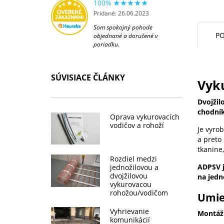
100%
Pridané: 26.06.2023
Som spokojný pohode
PO
objednané a doručené v
poriadku.
SÚVISIACE ČLÁNKY
Vyku
Dvojžil
chodníky
Oprava vykurovacích
vodičov a rohoží
Je vyro
a preto
tkanine
Rozdiel medzi
ADPSV j
jednožilovou a
dvojžilovou
na jedn
vykurovacou
rohožou/vodičom
Umie
Vyhrievanie
Montáž
komunikácií