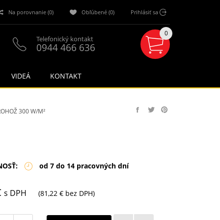
Na porovnanie (0)
Obľúbené (0)
Prihlásiť sa
0
Telefonický kontakt
0944 466 636
VIDEÁ
KONTAKT
ROHOŽ 300 W/M²
NOSŤ:
od 7 do 14 pracovných dní
€
s DPH
(81,22 € bez DPH)