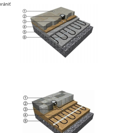
hrániť