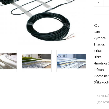
-
Kód:
Ean:
Výrobca:
Značka:
Šírka:
Dĺžka:
Hmotnosť
Príkon:
Plocha m²
Dĺžka vodi
POSLA
OPÝTAŤ