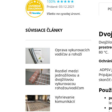
100%
Pridané: 03.12.2021
PO
Všetko na vysokej úrovni.
SÚVISIACE ČLÁNKY
Dvoj
Dvojžil
prostre
Oprava vykurovacích
80 °C.
vodičov a rohoží
Ochráni
ADPSV je
Rozdiel medzi
Pripája
jednožilovou a
dvojžilovou
skončiť
vykurovacou
rohožou/vodičom
Použ
Vyhrievanie
p
komunikácií
l
p