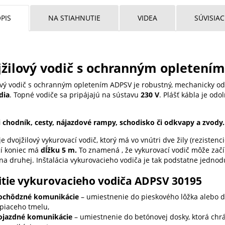
PIS
NA STIAHNUTIE
VIDEA
SÚVISIA
žilový vodič s ochranným opletení
ový vodič s ochranným opletením ADPSV je robustný, mechanicky o
dia
. Topné vodiče sa pripájajú na sústavu
230 V
. Plášť kábla je odo
 chodník, cesty, nájazdové rampy, schodisko či odkvapy a zvody.
 dvojžilový vykurovací vodič, ktorý má vo vnútri dve žily (rezistenc
cí koniec má
dĺžku 5 m.
To znamená , že vykurovací vodič môže začí
 na druhej. Inštalácia vykurovacieho vodiča je tak podstatne jednod
itie vykurovacieho vodiča ADPSV 30195
ochôdzné komunikácie
– umiestnenie do pieskového lôžka alebo do
epiaceho tmelu,
ojazdné komunikácie
– umiestnenie do betónovej dosky, ktorá chr