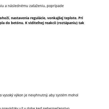
niu a následnému zaťaženiu, poprípade
oží, nastavenia regulácie, vonkajšej teplote. Pri
 do betónu. K viditeľnej reakcii (roztápaniu) tak
to vysoký výkon je nevyhnutný, aby systém mohol
do prevádzky už v dobe keď nebezpečenstvo