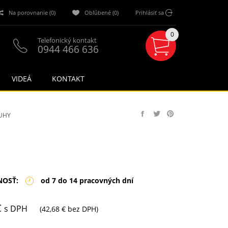
Na porovnanie (0)
Obľúbené (0)
Prihlásiť sa
0
Telefonický kontakt
0944 466 636
VIDEÁ
KONTAKT
UHY
NOSŤ:
od 7 do 14 pracovných dní
€
s DPH
(42,68 € bez DPH)