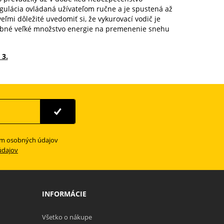
regulácia ovládaná užívateľom ručne a je spustená až
eľmi dôležité uvedomiť si, že vykurovací vodič je
trebné veľké množstvo energie na premenenie snehu
 3.
ím osobných údajov
údajov
INFORMÁCIE
Všetko o nákupe