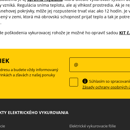
 vzniká. Regulácia sníma teplotu, ale aj vlhkosť prostredia. Ak je 
nehovej pokrývky, môže jej rozpustenie trvať viac ako 12 hodín. Je v
ený v zemi, ktorá má obrovskú schopnosť prijať teplo a tak je po
.
de poškodenia vykurovacej rohože je možné ho opraviť sadou
KIT č.
IEK
adresu a budete vždy informovaný
vinkách a zľavách z našej ponuky
Súhlasím so spracovan
Zásady ochrany osobných 
TY ELEKTRICKÉHO VYKUROVANIA
cie
Elektrické vykurovacie fólie