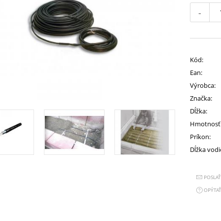
-
Kód:
Ean:
Výrobca:
Značka:
Dĺžka:
Hmotnosť
Príkon:
Dĺžka vodi
POSLA
OPÝTAŤ