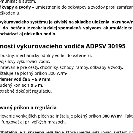
omunikácie autom,
dkvapy a zvody
– umiestnenie do odkvapov a zvodov proti zamŕza
oškodeniu.
ykurovacieho systému je závislý na skladbe uloženia okruhov/roh
 do betónu je reakcia ďalej spomalená vplyvom akumulácie tepla
chádzať aj niekoľko hodín.
tnosti vykurovacieho vodiča ADPSV 30195
obustný, mechanický odolný vodič do exteriéru,
ojžilový vykurovací vodič,
hrievanie pre cesty, chodníky, schody, rampy, odkvapy a zvody,
štaluje sa plošný príkon 300 W/m²,
riemer vodiča 5 –​ 5,9 mm,
tudený koniec
1 x 5 m,
otrebné dokúpiť reguláciu.
ovaný príkon a regulácia
rievanie vonkajších plôch sa inštaluje plošný príkon
300 W/m²
. Tak
 fungovať aj pri veľkých mrazoch.
bateľná je aj
správna regulácia
, ktorá uvedie vykurovací systém 