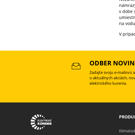
námrazy
v dobe s
umiestn
na vodu
V prípa
ODBER NOVIN
Zadajte svoju e-mailovú 
o aktuálnych akciách, no
elektrického kurenia.
PRODUK
Klimatizá