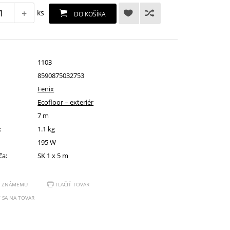
+
ks
DO KOŠÍKA
1103
8590875032753
Fenix
Ecofloor – exteriér
7 m
:
1.1 kg
195 W
ča:
SK 1 x 5 m
Ť ZNÁMEMU
TLAČIŤ TOVAR
 SA NA TOVAR