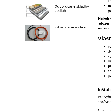
k
o
Odporúčané skladby
podláh
p
Nábeh v
uložení
Vykurovacie vodiče
môže do
Vlas
r
dv
vy
in
p
s
p
Inštal
Pre vyh
správne
Nezaned