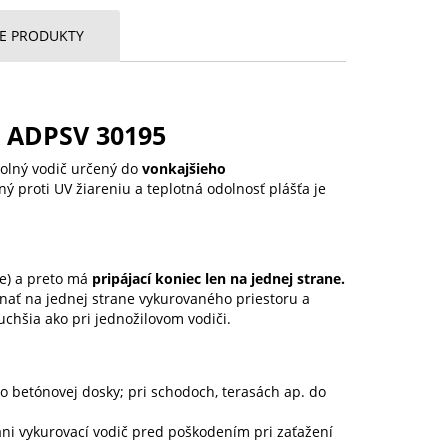
CE PRODUKTY
m ADPSV 30195
dolný vodič určený do
vonkajšieho
lný proti UV žiareniu a teplotná odolnosť plášťa je
ie) a preto má
pripájací koniec len na jednej strane.
nať na jednej strane vykurovaného priestoru a
uchšia ako pri jednožilovom vodiči.
 betónovej dosky; pri schodoch, terasách ap. do
áni vykurovací vodič pred poškodením pri zaťažení