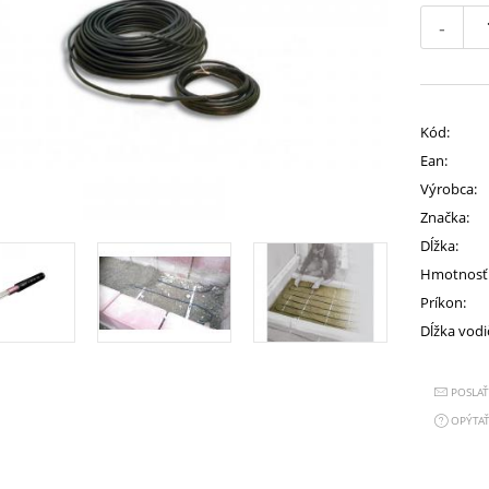
-
Kód:
Ean:
Výrobca:
Značka:
Dĺžka:
Hmotnosť
Príkon:
Dĺžka vodi
POSLA
OPÝTAŤ