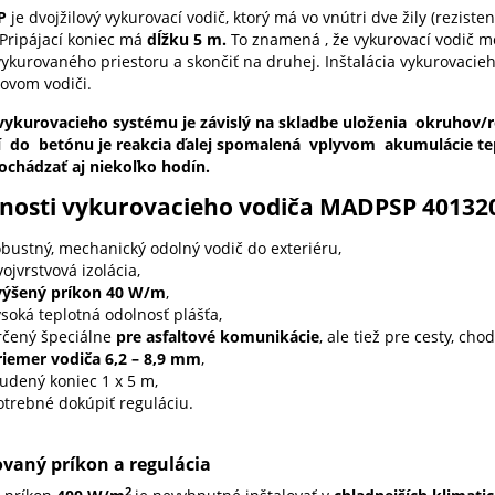
P
je dvojžilový vykurovací vodič, ktorý má vo vnútri dve žily (reziste
Pripájací koniec má
dĺžku 5 m.
To znamená , že vykurovací vodič m
vykurovaného
priestoru a skončiť na druhej. Inštalácia vykurovacie
lovom vodiči.
ykurovacieho systému je závislý na skladbe uloženia okruhov/roh
 do betónu je reakcia ďalej spomalená vplyvom akumulácie tepla
chádzať aj niekoľko hodín.
tnosti vykurovacieho vodiča MADPSP 40132
obustný, mechanický odolný vodič do exteriéru,
ojvrstvová izolácia,
výšený príkon 40 W/m
,
soká teplotná odolnosť plášťa,
rčený špeciálne
pre asfaltové komunikácie
, ale tiež pre cesty, ch
riemer vodiča 6,2 – 8,9 mm
,
tudený koniec 1 x 5 m,
otrebné dokúpiť reguláciu.
ovaný príkon a regulácia
2