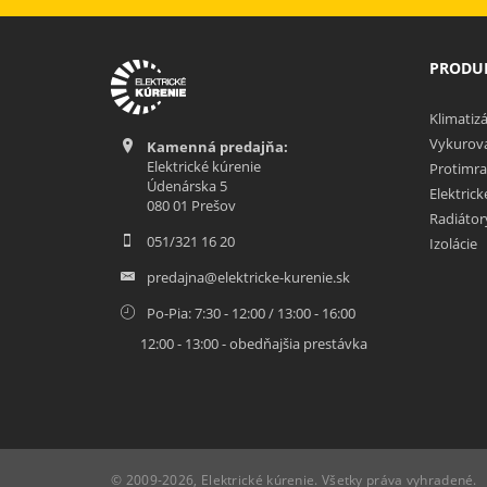
PRODUK
Klimatizá
Vykurova
Kamenná predajňa:
Elektrické kúrenie
Protimra
Údenárska 5
Elektric
080 01 Prešov
Radiátor
051/321 16 20
Izolácie
predajna@elektricke-kurenie.sk
Po-Pia: 7:30 - 12:00 / 13:00 - 16:00
12:00 - 13:00 - obedňajšia prestávka
© 2009-2026, Elektrické kúrenie. Všetky práva vyhradené.