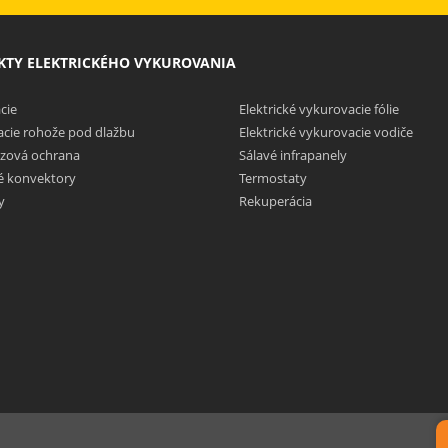
TY ELEKTRICKÉHO VYKUROVANIA
cie
Elektrické vykurovacie fólie
cie rohože pod dlažbu
Elektrické vykurovacie vodiče
zová ochrana
Sálavé infrapanely
ké konvektory
Termostaty
y
Rekuperácia