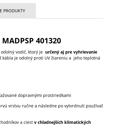
CE PRODUKTY
ím MADPSP 401320
odolný vodič, ktorý je
určený aj pre vyhrievanie
ť kábla je odolný proti UV žiareniu a jeho teplotná
aťažované dopravnými prostriedkami
prvú vrstvu ručne a následne po vytvrdnutí používať
chodníkov a ciest
v chladnejších klimatických