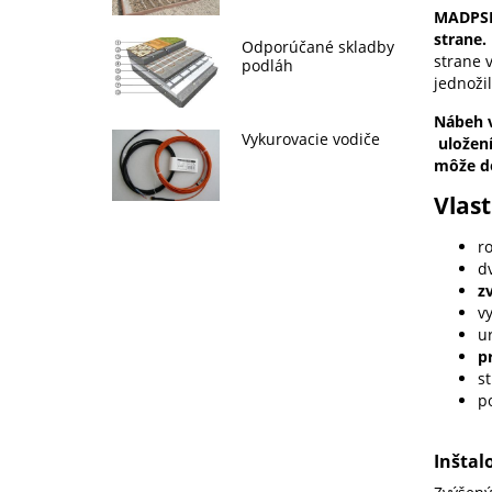
MADPS
strane.
Odporúčané skladby
strane 
podláh
jednoži
Nábeh v
Vykurovacie vodiče
uložení
môže do
Vlas
r
dv
z
vy
u
p
s
p
Inštal