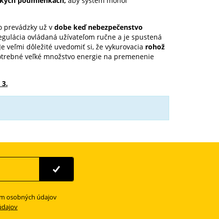
ických podmienkach,
aby systém mohol
o prevádzky už v
dobe keď nebezpečenstvo
 regulácia ovládaná užívateľom ručne a je spustená
Je veľmi dôležité uvedomiť si, že vykurovacia
rohož
potrebné veľké množstvo energie na premenenie
 3.
ím osobných údajov
údajov