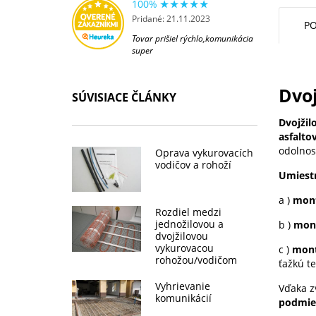
100%
Pridané: 21.11.2023
PO
Tovar prišiel rýchlo,komunikácia
super
Dvo
SÚVISIACE ČLÁNKY
Dvojžil
asfalto
odolnosť
Oprava vykurovacích
vodičov a rohoží
Umiestn
a )
mont
Rozdiel medzi
jednožilovou a
b )
mont
dvojžilovou
vykurovacou
c )
mont
rohožou/vodičom
ťažkú t
Vyhrievanie
Vďaka z
komunikácií
podmie