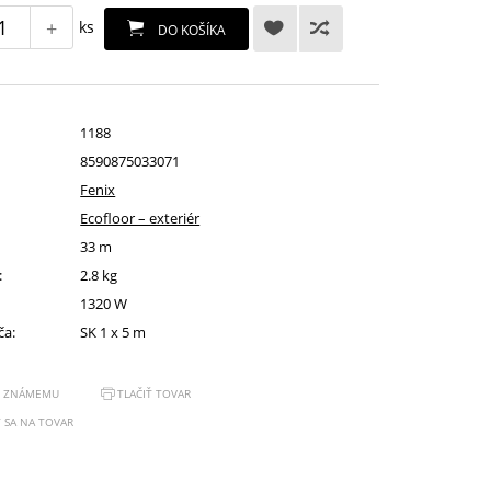
+
ks
DO KOŠÍKA
1188
8590875033071
Fenix
Ecofloor – exteriér
33 m
:
2.8 kg
1320 W
ča:
SK 1 x 5 m
Ť ZNÁMEMU
TLAČIŤ TOVAR
 SA NA TOVAR