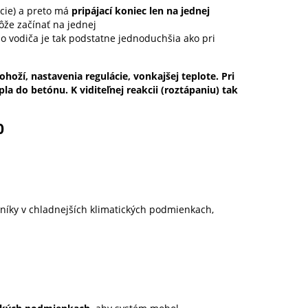
ncie) a preto má
pripájací koniec len na jednej
ôže začínať na jednej
ho vodiča je tak podstatne jednoduchšia ako pri
oží, nastavenia regulácie, vonkajšej teplote. Pri
 do betónu. K viditeľnej reakcii (roztápaniu) tak
0
odníky v chladnejších klimatických podmienkach,