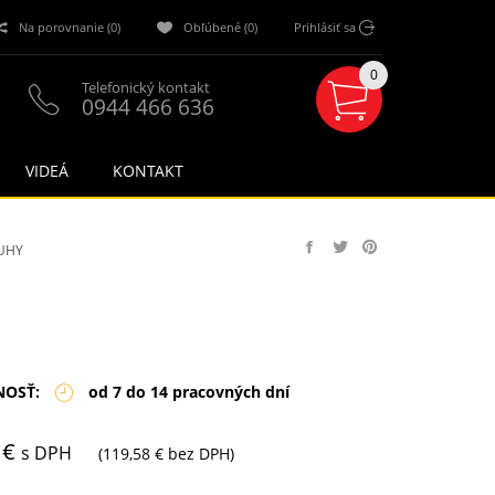
Na porovnanie (0)
Obľúbené (0)
Prihlásiť sa
0
Telefonický kontakt
0944 466 636
VIDEÁ
KONTAKT
UHY
NOSŤ:
od 7 do 14 pracovných dní
 €
s DPH
(119,58 € bez DPH)