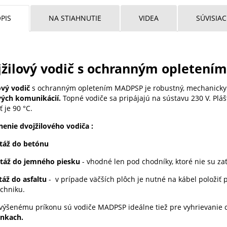
PIS
NA STIAHNUTIE
VIDEA
SÚVISIA
jžilový vodič s ochranným opleten
ový vodič
s ochranným opletením MADPSP je robustný, mechanicky 
vých komunikácií.
Topné vodiče sa pripájajú na sústavu 230 V. Pláš
 je 90 °C.
enie dvojžilového vodiča :
áž do betónu
áž do jemného piesku
- vhodné len pod chodníky, ktoré nie su z
áž do asfaltu
- v prípade väčších plôch je nutné na kábel položiť 
echniku.
výšenému príkonu sú vodiče MADPSP ideálne tiež pre vyhrievanie 
nkach.