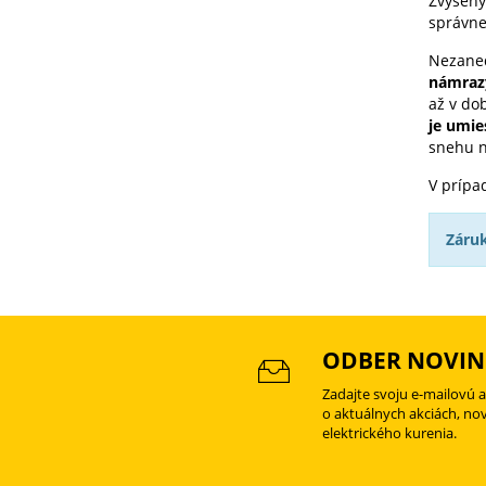
Zvýšený
správn
Nezaned
námraz
až v dob
je umie
snehu n
V prípa
Záru
ODBER NOVIN
Zadajte svoju e-mailovú 
o aktuálnych akciách, no
elektrického kurenia.