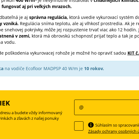
 príkon
400 W/m
je nevyhnutné inštalovať v
chladnejších klimat
e
fungovať aj pri veľkých mrazoch.
bateľná je aj
správna regulácia,
ktorá uvedie vykurovací systém d
y vzniká.
Regulácia sníma teplotu, ale aj vlhkosť prostredia. Ak je
e snehovej pokrývky, môže jej rozpustenie trvať viac ako 12 hodín. 
stnená v zemi,
ktorá má obrovskú schopnosť prijať teplo a tak je 
a vodu.
de poškodenia vykurovacej rohože je možné ho opraviť sadou
KIT č.
ka
na vodiče Ecofloor MADPSP 40 W/m je
10 rokov.
IEK
adresu a budete vždy informovaný
vinkách a zľavách z našej ponuky
Súhlasím so spracovan
Zásady ochrany osobných 