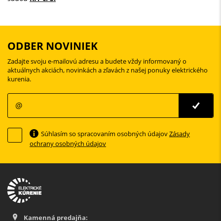
ODBER NOVINIEK
Zadajte svoju e-mailovú adresu a budete vždy informovaný o
aktuálnych akciách, novinkách a zľavách z našej ponuky elektrického
kurenia.
Súhlasím so spracovaním osobných údajov
Zásady
ochrany osobných údajov
Kamenná predajňa: