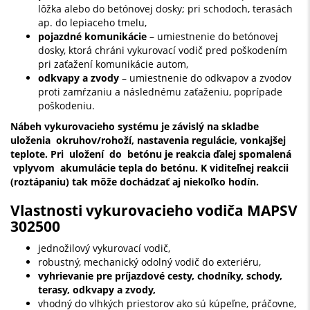
lôžka alebo do betónovej dosky; pri schodoch, terasách
ap. do lepiaceho tmelu,
pojazdné komunikácie
– umiestnenie do betónovej
dosky, ktorá chráni vykurovací vodič pred poškodením
pri zaťažení komunikácie autom,
odkvapy a zvody
– umiestnenie do odkvapov a zvodov
proti zamŕzaniu a následnému zaťaženiu, poprípade
poškodeniu.
Nábeh vykurovacieho systému je závislý na skladbe
uloženia okruhov/rohoží, nastavenia regulácie, vonkajšej
teplote. Pri uložení do betónu je reakcia ďalej spomalená
vplyvom akumulácie tepla do betónu. K viditeľnej reakcii
(roztápaniu) tak môže dochádzať aj niekoľko hodín.
Vlastnosti vykurovacieho vodiča MAPSV
302500
jednožilový vykurovací vodič,
robustný, mechanický odolný vodič do exteriéru,
vyhrievanie pre príjazdové cesty, chodníky, schody,
terasy, odkvapy a zvody,
vhodný do vlhkých priestorov ako sú kúpeľne, práčovne,