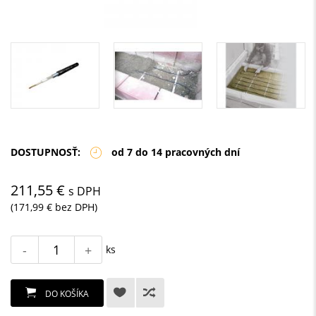
DOSTUPNOSŤ:
od 7 do 14 pracovných dní
211,55 €
s DPH
(171,99 € bez DPH)
-
+
ks
DO KOŠÍKA