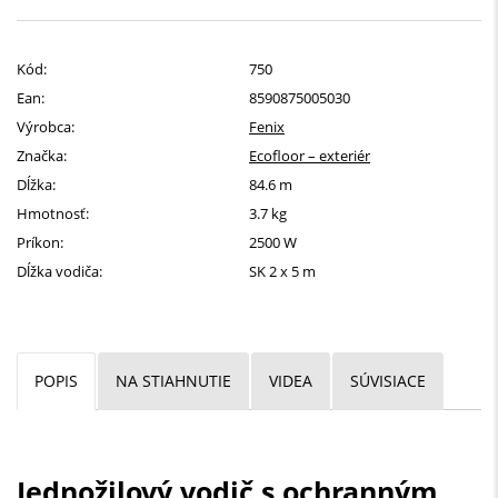
Kód:
750
Ean:
8590875005030
Výrobca:
Fenix
Značka:
Ecofloor – exteriér
Dĺžka:
84.6 m
Hmotnosť:
3.7 kg
Príkon:
2500 W
Dĺžka vodiča:
SK 2 x 5 m
POPIS
NA STIAHNUTIE
VIDEA
SÚVISIACE
Jednožilový vodič s ochranným