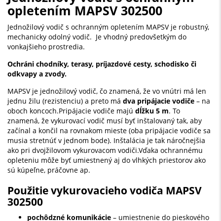
opletením MAPSV 302500
Jednožilový vodič s ochranným opletením MAPSV je robustný,
mechanicky odolný vodič. Je vhodný predovšetkým do
vonkajšieho prostredia.
Ochráni chodníky, terasy, príjazdové cesty, schodisko či
odkvapy a zvody.
MAPSV je jednožilový vodič, čo znamená, že vo vnútri má len
jednu žilu (rezistenciu) a preto má
dva pripájacie vodiče
– na
oboch koncoch.Pripájacie vodiče majú
dĺžku 5 m
. To
znamená, že vykurovací vodič musí byť inštalovaný tak, aby
začínal a končil na rovnakom mieste (oba pripájacie vodiče sa
musia stretnúť v jednom bode). Inštalácia je tak náročnejšia
ako pri dvojžilovom vykurovacom vodiči.Vďaka ochrannému
opleteniu môže byť umiestnený aj do vlhkých priestorov ako
sú kúpeľne, práčovne ap.
Použitie vykurovacieho vodiča MAPSV
302500
pochôdzné komunikácie
– umiestnenie do pieskového