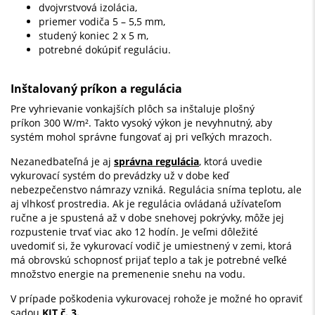
dvojvrstvová izolácia,
priemer vodiča 5 – 5,5 mm,
studený koniec 2 x 5 m,
potrebné dokúpiť reguláciu.
Inštalovaný príkon a regulácia
Pre vyhrievanie vonkajších plôch sa inštaluje plošný
príkon 300 W/m². Takto vysoký výkon je nevyhnutný, aby
systém mohol správne fungovať aj pri veľkých mrazoch.
Nezanedbateľná je aj
správna regulácia
, ktorá uvedie
vykurovací systém do prevádzky už v dobe keď
nebezpečenstvo námrazy vzniká. Regulácia sníma teplotu, ale
aj vlhkosť prostredia. Ak je regulácia ovládaná užívateľom
ručne a je spustená až v dobe snehovej pokrývky, môže jej
rozpustenie trvať viac ako 12 hodín. Je veľmi dôležité
uvedomiť si, že vykurovací vodič je umiestnený v zemi, ktorá
má obrovskú schopnosť prijať teplo a tak je potrebné veľké
množstvo energie na premenenie snehu na vodu.
V prípade poškodenia vykurovacej rohože je možné ho opraviť
sadou
KIT č. 3.