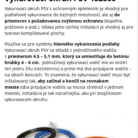
Vykurovací okruh PSV s ochranným opletením je vhodný pre
podlahové vykurovanie do bežných miestností, ale aj
do
priestorov s požadovanou zvýšenou ochranou
(kúpeľne,
práčovne a pod.). Vďaka jeho rýchlej inštalácii je vhodný aj pre
tvarovo komplikované plochy.
Používa sa pre systémy
hlavného vykurovania podlahy
.
Vykurovací okruh PSV sa skladá z jednožilového vodiča
s
priemerom 4,5 – 5,1 mm, ktorý sa umiestňuje do betónu
hrúbky 4 – 6 cm.
Jednožilový vykurovací vodič má vo vnútri
len jednu žilu (rezistenciu) a preto má dva pripájacie vodiče –
na oboch koncoch. To znamená, že vykurovací vodič musí byť
inštalovaný tak,
aby začínal a končil na rovnakom
mieste
(oba pripájacie vodiče sa musia stretnúť v jednom
mieste). Inštalácia je tak náročnejšia, ako pri dvojžilovom
vykurovacom okruhu.