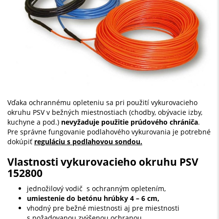
Vďaka ochrannému opleteniu sa pri použití vykurovacieho
okruhu PSV v bežných miestnostiach (chodby, obývacie izby,
kuchyne a pod.)
nevyžaduje použitie prúdového chrániča
.
Pre správne fungovanie podlahového vykurovania je potrebné
dokúpiť
reguláciu s podlahovou sondou.
Vlastnosti vykurovacieho okruhu PSV
152800
jednožilový vodič s ochranným opletením,
umiestenie do
betónu hrúbky 4 – 6 cm,
vhodný pre bežné miestnosti aj pre miestnosti
s požadovanou zvýšenou ochranou,