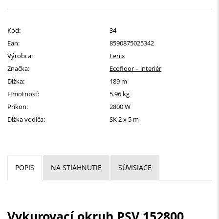
Kód:
34
Ean:
8590875025342
Výrobca:
Fenix
Značka:
Ecofloor – interiér
Dĺžka:
189 m
Hmotnosť:
5.96 kg
Príkon:
2800 W
Dĺžka vodiča:
SK 2 x 5 m
POPIS
NA STIAHNUTIE
SÚVISIACE
Vykurovací okruh PSV 152800