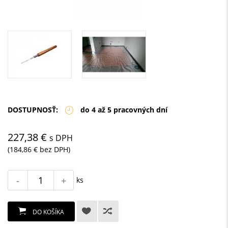
DOSTUPNOSŤ:
do 4 až 5 pracovných dní
227,38 €
s DPH
(184,86 € bez DPH)
-
+
ks
DO KOŠÍKA