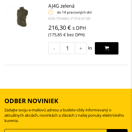
AJ4G zelená
do 14 pracovných dní
KÓD TOVARU: P1314-01728
216,30 €
s DPH
(175,85 € bez DPH)
-
+
ks
ODBER NOVINIEK
Zadajte svoju e-mailovú adresu a budete vždy informovaný o
aktuálnych akciách, novinkách a zľavách z našej ponuky elektrického
kurenia.