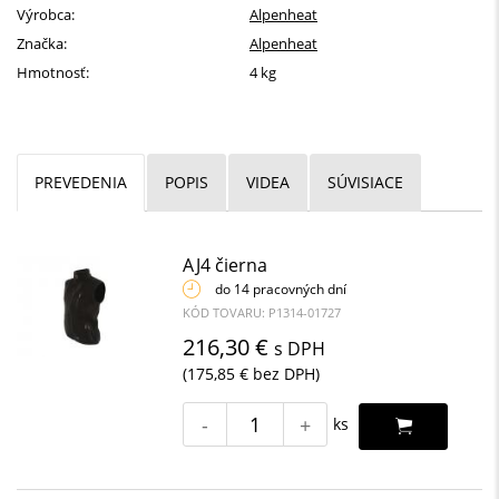
Výrobca:
Alpenheat
Značka:
Alpenheat
Hmotnosť:
4 kg
PREVEDENIA
POPIS
VIDEA
SÚVISIACE
AJ4 čierna
do 14 pracovných dní
KÓD TOVARU: P1314-01727
216,30 €
s DPH
(175,85 € bez DPH)
-
+
ks