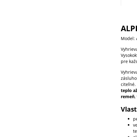
ALP
Model: 
Vyhriev
Vysokok
pre kaž
Vyhriev
zásluho
citeľné.
teplo a
remeň
,
Vlas
p
v
t