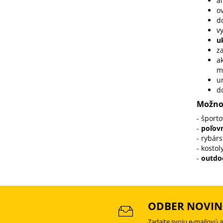
a
ov
d
vy
u
z
ak
m
un
d
Možnos
- športo
-
poľov
- rybárs
- kostoly
-
outdo
ODBER NOVIN
Zadajte svoju e-mailovú 