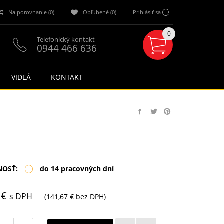
Na porovnanie (0)
Obľúbené (0)
Prihlásiť sa
0
Telefonický kontakt
0944 466 636
VIDEÁ
KONTAKT
NOSŤ:
do 14 pracovných dní
 €
s DPH
(141,67 € bez DPH)