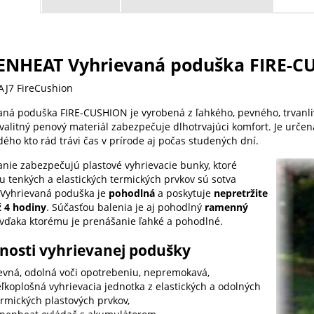
ENHEAT Vyhrievaná poduška FIRE-C
AJ7 FireCushion
aná poduška FIRE-CUSHION je vyrobená z ľahkého, pevného, trvanl
valitný penový materiál zabezpečuje dlhotrvajúci komfort. Je určená
dého kto rád trávi čas v prírode aj počas studených dní.
anie zabezpečujú plastové vyhrievacie bunky, ktoré
u tenkých a elastických termických prvkov sú sotva
Vyhrievaná poduška
je
pohodlná
a poskytuje
nepretržite
ž 4 hodiny
. Súčasťou balenia je aj pohodlný
ramenný
 vďaka ktorému je prenášanie ľahké a pohodlné.
tnosti vyhrievanej podušky
evná, odolná voči opotrebeniu, nepremokavá,
eľkoplošná vyhrievacia jednotka z elastických a odolných
ermických plastových prvkov,