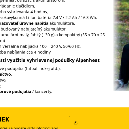
lpenheat ovládač s akumulátorom,
ládanie tlačidlom,
oba vyhrievania 4 hodiny,
sokovýkonná Li-lon batéria 7,4 V / 2,2 Ah / 16,3 Wh,
kazovateľ úrovne nabitia
akumulátora,
abudovaný nabíjateľný akumulátor,
umulárot malý, ľahký (130 g) a kompaktný (55 x 70 x 25
m)
iverzálna nabíjačka 100 – 240 V, 50/60 Hz,
oba nabíjania cca 4 hodiny.
ti využitia vyhrievanej podušky Alpenheat
vé podujatia (futbal, hokej atď.),
níctvo
,
tvo,
,
orové podujatia
/ koncerty.
IEK
adresu a budete vždy informovaný