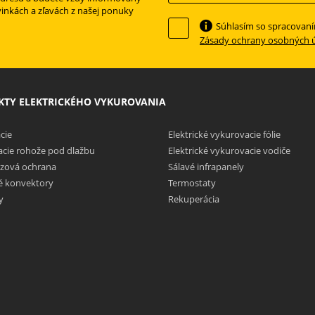
vinkách a zľavách z našej ponuky
Súhlasím so spracovan
Zásady ochrany osobných 
TY ELEKTRICKÉHO VYKUROVANIA
cie
Elektrické vykurovacie fólie
cie rohože pod dlažbu
Elektrické vykurovacie vodiče
zová ochrana
Sálavé infrapanely
ké konvektory
Termostaty
y
Rekuperácia