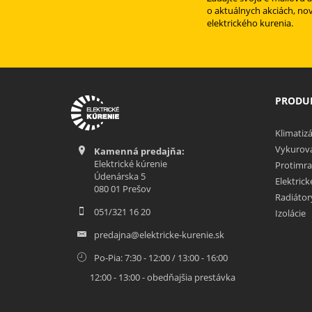
o aktuálnych akciách, no
elektrického kurenia.
PRODUK
Klimatizá
Vykurova
Kamenná predajňa:
Elektrické kúrenie
Protimra
Údenárska 5
Elektric
080 01 Prešov
Radiátor
051/321 16 20
Izolácie
predajna@elektricke-kurenie.sk
Po-Pia: 7:30 - 12:00 / 13:00 - 16:00
12:00 - 13:00 - obedňajšia prestávka