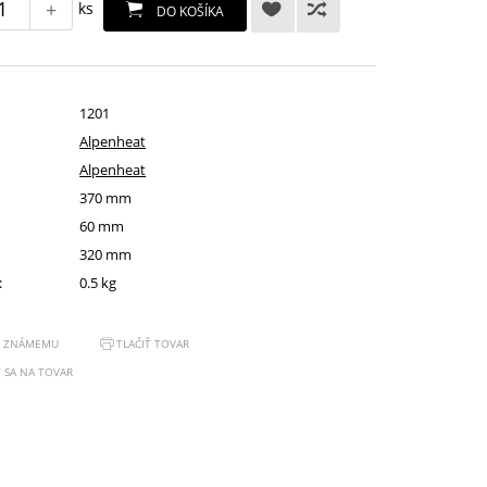
+
ks
DO KOŠÍKA
1201
Alpenheat
Alpenheat
370 mm
60 mm
320 mm
:
0.5 kg
Ť ZNÁMEMU
TLAČIŤ TOVAR
 SA NA TOVAR