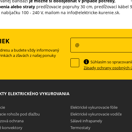
evanej bandaži
je možné si doobjednať v prípade potreby,
enia alebo straty
predĺžovacie popruhy 30 cm, predĺžovací kábel 
 nabíjačku 100 - 240 V, mailom na info@elektricke-kurenie.sk.
IEK
adresu a budete vždy informovaný
vinkách a zľavách z našej ponuky
Súhlasím so spracovan
Zásady ochrany osobných 
TY ELEKTRICKÉHO VYKUROVANIA
cie
Elektrické vykurovacie fólie
cie rohože pod dlažbu
Elektrické vykurovacie vodiče
zová ochrana
Sálavé infrapanely
ké konvektory
Termostaty