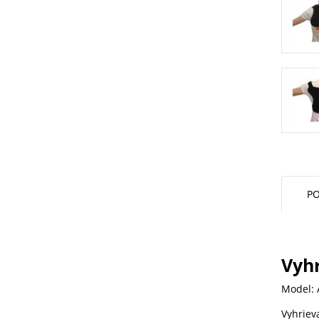
PO
Vyh
Model: 
Vyhrie