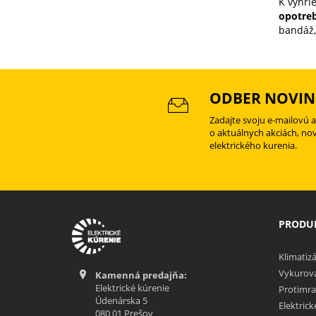
K vyhri
opotreb
bandáž,
ODBER NOVIN
Zadajte svoju e-mailovú 
o aktuálnych akciách, no
elektrického kurenia.
PRODUK
Klimatizá
Vykurova
Kamenná predajňa:
Elektrické kúrenie
Protimra
Údenárska 5
Elektric
080 01 Prešov