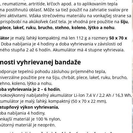
, reumatizme, artritíde, kŕčoch apod. a to aplikovaním tepla
na postihnutú oblasť. Môže sa tiež použiť na zahriatie svalov pre
ými aktivitami. Vďaka strečovému materiálu na vonkajšej strane sa
prispôsobí na akúkoľvek časť tela. Je vhodná pre použitie na
šiju,
 plece, lakeť, ruku, brucho, stehno, koleno, lýtko a nohu
.
átor
je malý, ľahký kompaktný, má len 112 g a rozmery
50 x 70 x
. Doba nabíjania je 4 hodiny a doba vyhrievania v závislosti od
ného stupňa 2 až 6 hodín. Akumulátor má 4 stupne vyhrievaia.
tnosti vyhrievanej bandaže
odporuje tepelnú pohodu zásluhou príjemného tepla,
iverzálne použitie pre na šiju, chrbát, plece, lakeť, ruku, brucho,
ehno, koleno, lýtko a nohu,
oba vyhrievania je 2 – 6 hodín
,
sokovýkonný nabíjateľný akumulátor Li-lon 7,4 V / 2,2 Ah / 16,3 Wh,
kumulátor je malý, ľahký, kompaktný (50 x 70 x 22 mm),
 stupňový výkon vyhrievania,
oba nabíjania 4 hodiny,
nkajší materiál je 100 % nylon,
nútorný materiál je neoprén.