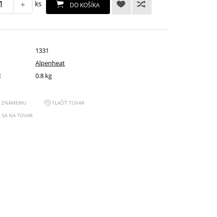
+
ks
DO KOŠÍKA
1331
Alpenheat
:
0.8 kg
Ť ZNÁMEMU
TLAČIŤ TOVAR
 SA NA TOVAR