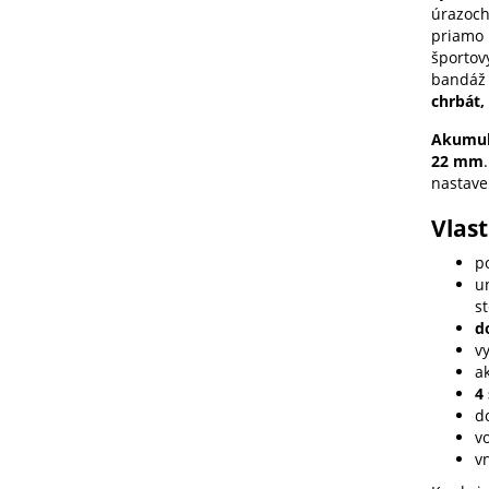
úrazoch
priamo 
športov
bandáž 
chrbát,
Akumul
22 mm
nastave
Vlas
p
un
st
d
vy
a
4
d
vo
v