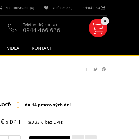
Na porovnanie (0)
Obľúbené (0)
Prihlásiť sa
0
Telefonický kontakt
0944 466 636
VIDEÁ
KONTAKT
NOSŤ:
do 14 pracovných dní
 €
s DPH
(83,33 € bez DPH)