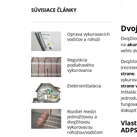
SÚVISIACE ČLÁNKY
Dvoj
Oprava vykurovacích
Dvojžil
vodičov a rohoží
na
akum
veľmi d
Regulácia
Dvojžilo
podlahového
(rezist
vykurovania
strane.
vykurov
Elektroinštalácia
strane
Inštalá
jednodu
fungova
dokúpi
Rozdiel medzi
jednožilovou a
Vlas
dvojžilovou
vykurovacou
ADPS
rohožou/vodičom