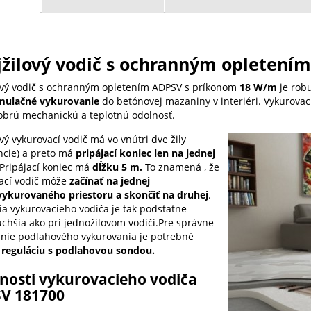
žilový vodič s ochranným opletení
ový vodič s ochranným opletením ADPSV s príkonom
18 W/m
je robu
ulačné vykurovanie
do betónovej mazaniny v interiéri. Vykurovaci
obrú mechanickú a teplotnú odolnosť.
vý vykurovací vodič má vo vnútri dve žily
encie) a preto má
pripájací koniec len na jednej
Pripájací koniec má
dĺžku 5 m.
To znamená , že
ací vodič môže
začínať na jednej
 vykurovaného
priestoru a skončiť na druhej
.
cia vykurovacieho vodiča je tak podstatne
chšia ako pri jednožilovom vodiči.Pre správne
nie podlahového vykurovania je potrebné
ť
reguláciu s podlahovou sondou.
tnosti vykurovacieho vodiča
V 181700