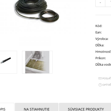
-
Kód:
Ean:
Výrobca:
Dĺžka:
Hmotnosť
Príkon:
Dĺžka vodi
POSLA
OPÝTAŤ
PIS
NA STIAHNUTIE
SÚVISIACE PRODUKTY