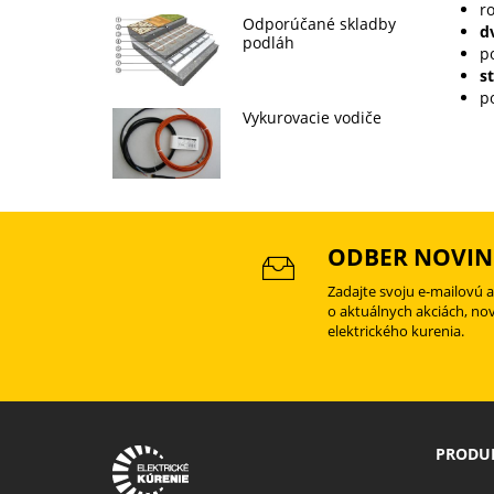
r
Odporúčané skladby
d
podláh
p
s
p
Vykurovacie vodiče
ODBER NOVIN
Zadajte svoju e-mailovú 
o aktuálnych akciách, no
elektrického kurenia.
PRODUK