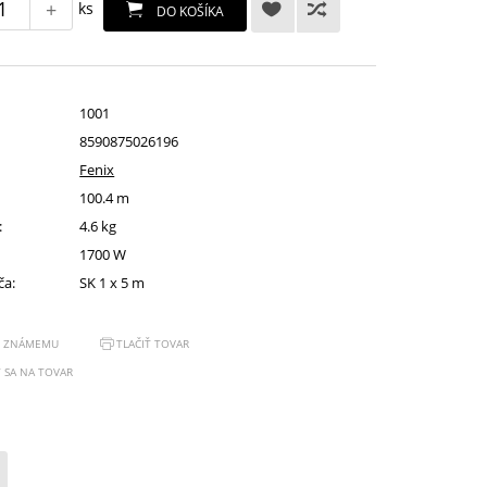
+
ks
DO KOŠÍKA
1001
8590875026196
Fenix
100.4 m
:
4.6 kg
1700 W
ča:
SK 1 x 5 m
Ť ZNÁMEMU
TLAČIŤ TOVAR
 SA NA TOVAR