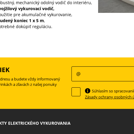
obustný, mechanický odolný vodič do interiéru,
vojžilový vykurovací vodič,
oužitie pre akumulačné vykurovanie,
tudený koniec 1 x 5 m
,
otrebné dokúpiť reguláciu.
IEK
adresu a budete vždy informovaný
vinkách a zľavách z našej ponuky
Súhlasím so spracovan
Zásady ochrany osobných 
TY ELEKTRICKÉHO VYKUROVANIA