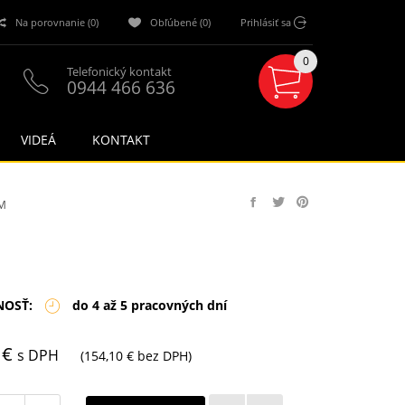
Na porovnanie (0)
Obľúbené (0)
Prihlásiť sa
0
Telefonický kontakt
0944 466 636
VIDEÁ
KONTAKT
M
NOSŤ:
do 4 až 5 pracovných dní
 €
s DPH
(154,10 € bez DPH)