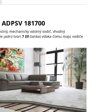
m ADPSV 181700
stný, mechanicky odolný vodič, vhodný
e jadro tvorí
7 žíl
(lanka) vďaka čomu majú vodiče