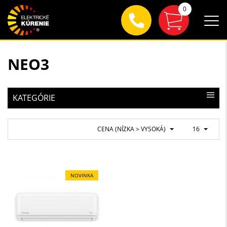
0
NEO3
KATEGÓRIE
CENA (NÍZKA > VYSOKÁ)
16
NOVINKA
TOP