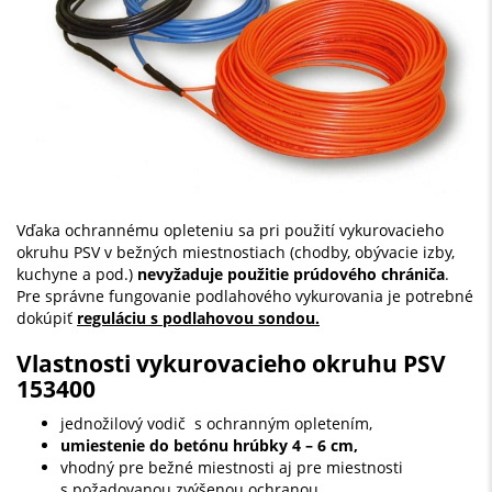
Vďaka ochrannému opleteniu sa pri použití vykurovacieho
okruhu PSV v bežných miestnostiach (chodby, obývacie izby,
kuchyne a pod.)
nevyžaduje použitie prúdového chrániča
.
Pre správne fungovanie podlahového vykurovania je potrebné
dokúpiť
reguláciu s podlahovou sondou.
Vlastnosti vykurovacieho okruhu PSV
153400
jednožilový vodič s ochranným opletením,
umiestenie do
betónu hrúbky 4 – 6 cm,
vhodný pre bežné miestnosti aj pre miestnosti
s požadovanou zvýšenou ochranou,