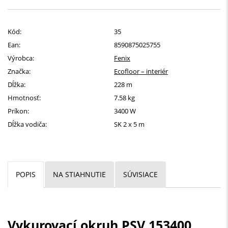
Kód:
35
Ean:
8590875025755
Výrobca:
Fenix
Značka:
Ecofloor – interiér
Dĺžka:
228 m
Hmotnosť:
7.58 kg
Príkon:
3400 W
Dĺžka vodiča:
SK 2 x 5 m
POPIS
NA STIAHNUTIE
SÚVISIACE
Vykurovací okruh PSV 153400