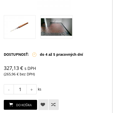
DOSTUPNOSŤ:
do 4 až 5 pracovných dní
327,13 €
s DPH
(265,96 € bez DPH)
-
+
ks
DO KOŠÍKA