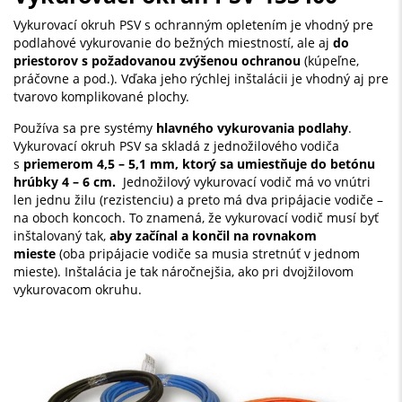
Vykurovací okruh PSV s ochranným opletením je vhodný pre
podlahové vykurovanie do bežných miestností, ale aj
do
priestorov s požadovanou zvýšenou ochranou
(kúpeľne,
práčovne a pod.). Vďaka jeho rýchlej inštalácii je vhodný aj pre
tvarovo komplikované plochy.
Používa sa pre systémy
hlavného vykurovania podlahy
.
Vykurovací okruh PSV sa skladá z jednožilového vodiča
s
priemerom 4,5 – 5,1 mm, ktorý sa umiestňuje do betónu
hrúbky 4 – 6 cm.
Jednožilový vykurovací vodič má vo vnútri
len jednu žilu (rezistenciu) a preto má dva pripájacie vodiče –
na oboch koncoch. To znamená, že vykurovací vodič musí byť
inštalovaný tak,
aby začínal a končil na rovnakom
mieste
(oba pripájacie vodiče sa musia stretnúť v jednom
mieste). Inštalácia je tak náročnejšia, ako pri dvojžilovom
vykurovacom okruhu.