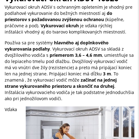
Vykurovací okruh ADSV s ochranným opletením je vhodný pre
podlahové vykurovanie do bežných miestností aj
do
priestorov s požadovanou zvýšenou ochranou
(kúpeľne,
práčovne a pod).
Vykurovací okruh
je vďaka rýchlej
inštalácii vhodný aj do tvarovo komplikovaných miestností.
Používa sa pre systémy
hlavného aj doplnkového
vykurovania podlahy
. Vykurovací okruh ADSV sa skladá z
dvojžilového vodiča s
priemerom 3,6 – 4,6 mm
, umiestňuje sa
do lepiaceho tmelu pod dlažbu. Dvojžilový vykurovací vodič
má vo vnútri dve žily (rezistencie) a preto má pripájací koniec
len na jednej strane. Pripájací koniec má dĺžku
3 m
. To
znamená , že vykurovací vodič môže
začínať na jednej
strane vykurovaného priestoru a skončiť na druhej
.
Inštalácia vykurovacieho vodiča je tak podstatne jednoduchšia
ako pri jednožilovom vodiči.
Vďaka