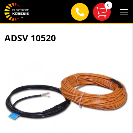
0
ADSV 10520