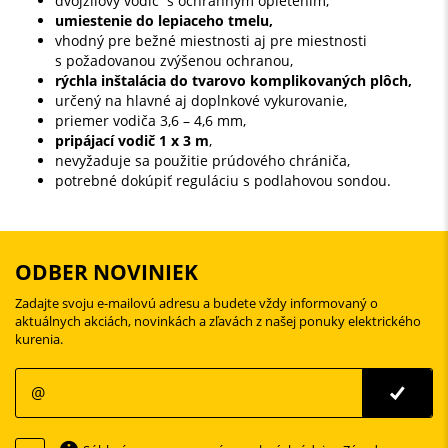
dvojžilový vodič s ochranným opletením,
umiestenie do lepiaceho tmelu,
vhodný pre bežné miestnosti aj pre miestnosti
s požadovanou zvýšenou ochranou,
rýchla inštalácia do tvarovo komplikovaných plôch,
určený na hlavné aj doplnkové vykurovanie,
priemer vodiča 3,6 – 4,6 mm,
pripájací vodič 1 x 3 m
,
nevyžaduje sa použitie prúdového chrániča,
potrebné dokúpiť reguláciu s podlahovou sondou.
ODBER NOVINIEK
Zadajte svoju e-mailovú adresu a budete vždy informovaný o
aktuálnych akciách, novinkách a zľavách z našej ponuky elektrického
kurenia.