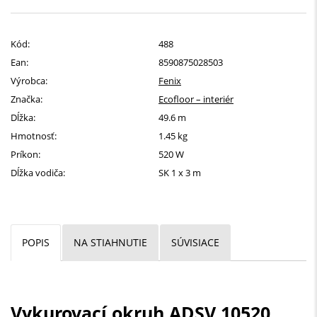
Kód:
488
Ean:
8590875028503
Výrobca:
Fenix
Značka:
Ecofloor – interiér
Dĺžka:
49.6 m
Hmotnosť:
1.45 kg
Príkon:
520 W
Dĺžka vodiča:
SK 1 x 3 m
POPIS
NA STIAHNUTIE
SÚVISIACE
Vykurovací okruh ADSV 10520