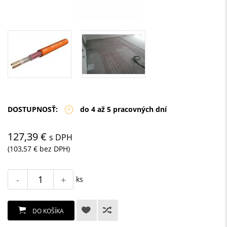
DOSTUPNOSŤ:
do 4 až 5 pracovných dní
127,39 €
s DPH
(103,57 € bez DPH)
-
+
ks
DO KOŠÍKA