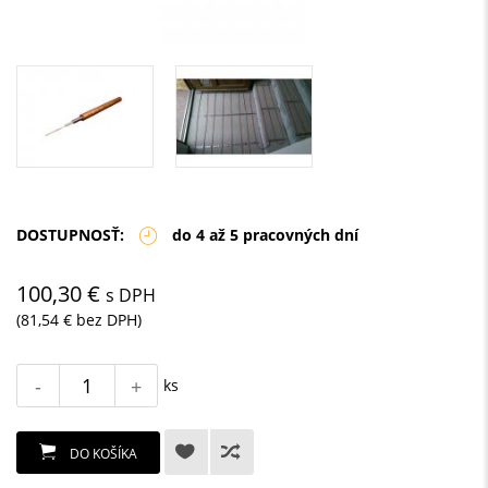
DOSTUPNOSŤ:
do 4 až 5 pracovných dní
100,30 €
s DPH
(81,54 € bez DPH)
-
+
ks
DO KOŠÍKA