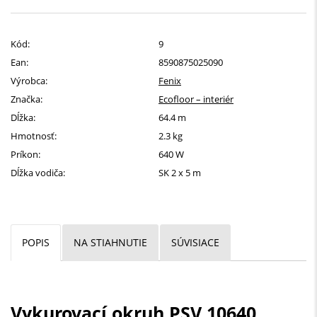
Kód:
9
Ean:
8590875025090
Výrobca:
Fenix
Značka:
Ecofloor – interiér
Dĺžka:
64.4 m
Hmotnosť:
2.3 kg
Príkon:
640 W
Dĺžka vodiča:
SK 2 x 5 m
POPIS
NA STIAHNUTIE
SÚVISIACE
Vykurovací okruh PSV 10640