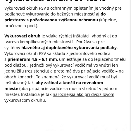
Vykurovací okruh PSV s ochranným opletením je vhodný pre
podlahové vykurovanie do bežných miestností aj
do
priestorov s požadovanou zvýšenou ochranou
(kúpeľne,
práčovne a pod.).
Vykurovací okruh
je vďaka rýchlej inštalácii vhodný aj do
tvarovo komplikovaných miestností. Používa sa pre
systémy
hlavného aj doplnkového vykurovania podlahy
.
Vykurovací okruh PSV sa skladá z jednožilového vodiča
s
priemerom 4,5 – 5,1 mm
, umiestňuje sa do lepiaceho tmelu
pod dlažbu. Jednožilový vykurovací vodič má vo vnútri len
jednu žilu (rezistenciu) a preto má dva pripájacie vodiče – na
oboch koncoch. To znamená, že vykurovací vodič musí byť
inštalovaný tak,
aby začínal a končil na rovnakom
mieste
(oba pripájacie vodiče sa musia stretnúť v jednom
mieste). Inštalácia je tak
náročnejšia ako pri dvojžilovom
vykurovacom okruhu.