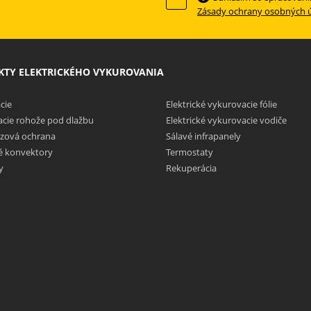
Zásady ochrany osobných 
TY ELEKTRICKÉHO VYKUROVANIA
cie
Elektrické vykurovacie fólie
cie rohože pod dlažbu
Elektrické vykurovacie vodiče
zová ochrana
Sálavé infrapanely
ké konvektory
Termostaty
y
Rekuperácia