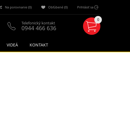
Na porovnanie (0)
Obľúbené (0)
Prihlásiť sa
0
Telefonický kontakt
0944 466 636
VIDEÁ
KONTAKT