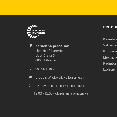
PRODUK
Klimatizá
Vykurova
Kamenná predajňa:
Elektrické kúrenie
Protimra
Údenárska 5
Elektric
080 01 Prešov
Radiátor
051/321 16 20
Izolácie
predajna@elektricke-kurenie.sk
Po-Pia: 7:30 - 12:00 / 13:00 - 16:00
12:00 - 13:00 - obedňajšia prestávka