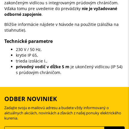
zakončeným vidlicou s integrovaným prúdovým chráničom.
Vďaka tomu pre uvedenie do prevádzky
nie je vyžadované
odborné zapojenie
.
Bližšie informácie nájdete v Návode na použitie (záložka na
stiahnutie).
Technické parametre
230 V / 50 Hz,
krytie IP 65,
trieda izolácie I.,
prívodný vodič v dĺžke 5 m
je ukončený vidlicou (IP 54)
s prúdovým chráničom.
ODBER NOVINIEK
Zadajte svoju e-mailovú adresu a budete vždy informovaný o
aktuálnych akciách, novinkách a zľavách z našej ponuky elektrického
kurenia.