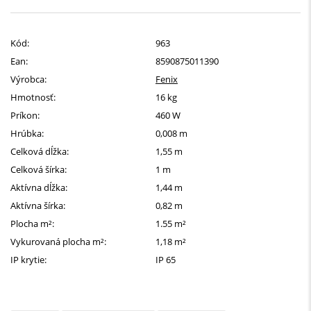
Kód:
963
Ean:
8590875011390
Výrobca:
Fenix
Hmotnosť:
16 kg
Príkon:
460 W
Hrúbka:
0,008 m
Celková dĺžka:
1,55 m
Celková šírka:
1 m
Aktívna dĺžka:
1,44 m
Aktívna šírka:
0,82 m
Plocha m²:
1.55 m²
Vykurovaná plocha m²:
1,18 m²
IP krytie:
IP 65