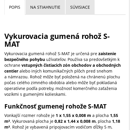
POPIS
NA STIAHNUTIE
SÚVISIACE
Vykurovacia gumená rohož S-
MAT
Vykurovacia gumená rohož S-MAT je určená pre
zaistenie
bezpečného pohybu
užívateľov. Používa sa predovšetkým k
ochrane
vstupných čistiacich zón obchodov a obchodných
centier
alebo iných komunikačných plôch pred snehom
a námrazou. Rohož môže byť položená na chránenú plochu
počas celého zimného obdobia alebo môže byť pokladaná
operatívne podľa potreby, možnosť komerčného zaťaženia
vozíkmi s gumenými kolieskami.
Funkčnosť gumenej rohože S-MAT
Vonkajší rozmer rohože je
1 x 1,55 x 0,008 m
a plocha
1,55
m²
. Vykurovaná plocha je
0,82 x 1,44 x 0,008 m
, plocha
1,18
m²
. Rohož je vybavená pripojovacím vodičom dĺžky 5 m,