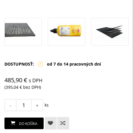
DOSTUPNOSŤ:
od 7 do 14 pracovných dní
485,90 €
s DPH
(395,04 € bez DPH)
-
+
ks
DO KOŠÍKA