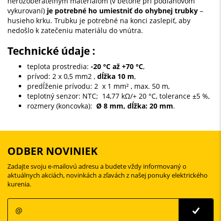
nerozoberateľným materiálom (v betóne pri podlahovom
vykurovaní)
je potrebné ho umiestniť do ohybnej trubky
–
husieho krku. Trubku je potrebné na konci zaslepiť, aby
nedošlo k zatečeniu materiálu do vnútra.
Technické údaje :
teplota prostredia:
-20 °C až +70 °C
,
prívod: 2 x 0,5 mm2 ,
dĺžka 10 m
,
predĺženie prívodu: 2 x 1 mm² , max. 50 m,
teplotný senzor: NTC; 14,77 kΩ/+ 20 °C, tolerance ±5 %,
rozmery (koncovka):
Ø 8 mm, dĺžka: 20 mm
.
ODBER NOVINIEK
Zadajte svoju e-mailovú adresu a budete vždy informovaný o
aktuálnych akciách, novinkách a zľavách z našej ponuky elektrického
kurenia.