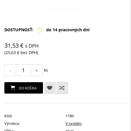
DOSTUPNOSŤ:
do 14 pracovných dní
31,53 €
s DPH
(25,63 € bez DPH)
-
+
ks
DO KOŠÍKA
Kód:
1180
Výrobca:
V-systém
Dĺžka:
10 m