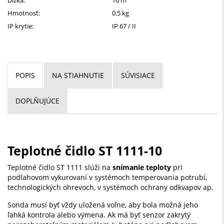
Hmotnosť:
0.5 kg
IP krytie:
IP 67 / II
POPIS
NA STIAHNUTIE
SÚVISIACE
DOPLŇUJÚCE
Teplotné čidlo ST 1111-10
Teplotné čidlo ST 1111 slúži na
snímanie teploty
pri
podlahovom vykurovaní v systémoch temperovania potrubí,
technologických ohrevoch, v systémoch ochrany odkvapov ap.
Sonda musí byť vždy uložená voľne, aby bola možná jeho
ľahká kontrola alebo výmena. Ak má byť senzor zakrytý