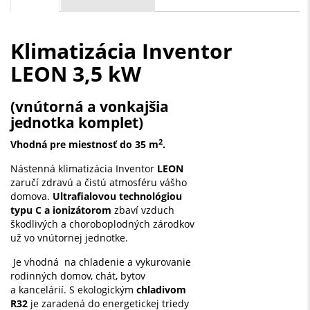
Klimatizácia Inventor
LEON 3,5 kW
(vnútorná a vonkajšia
jednotka komplet)
2
Vhodná pre miestnosť do 35 m
.
Nástenná klimatizácia Inventor
LEON
zaručí zdravú a čistú atmosféru vášho
domova.
Ultrafialovou technológiou
typu C a ionizátorom
zbaví vzduch
škodlivých a choroboplodných zárodkov
už vo vnútornej jednotke.
Je vhodná na chladenie a vykurovanie
rodinných domov, chát, bytov
a kancelárií. S ekologickým
chladivom
R32
je zaradená do energetickej triedy