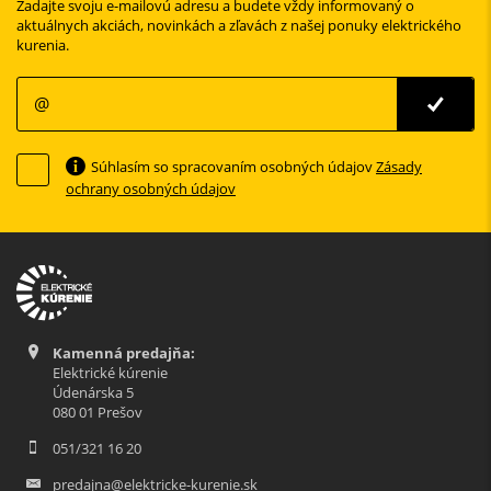
Zadajte svoju e-mailovú adresu a budete vždy informovaný o
aktuálnych akciách, novinkách a zľavách z našej ponuky elektrického
kurenia.
Súhlasím so spracovaním osobných údajov
Zásady
ochrany osobných údajov
Kamenná predajňa:
Elektrické kúrenie
Údenárska 5
080 01 Prešov
051/321 16 20
predajna@elektricke-kurenie.sk