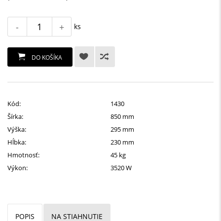
-
+
ks
DO KOŠÍKA
Kód:
1430
Šírka:
850 mm
Výška:
295 mm
Hĺbka:
230 mm
Hmotnosť:
45 kg
Výkon:
3520 W
POPIS
NA STIAHNUTIE