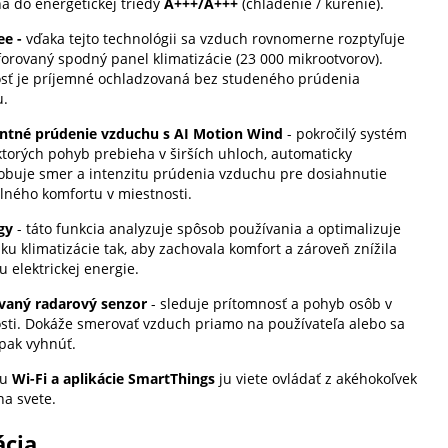
á do energetickej triedy
A+++/A+++
(chladenie / kúrenie).
ee -
vďaka tejto technológii sa vzduch rovnomerne rozptyľuje
forovaný spodný panel klimatizácie (23 000 mikrootvorov).
sť je príjemné ochladzovaná bez studeného prúdenia
u.
entné prúdenie vzduchu s AI Motion Wind
- pokročilý systém
 ktorých pohyb prebieha v širších uhloch, automaticky
obuje smer a intenzitu prúdenia vzduchu pre dosiahnutie
ného komfortu v miestnosti.
gy
- táto funkcia analyzuje spôsob používania a optimalizuje
ku klimatizácie tak, aby zachovala komfort a zároveň znížila
u elektrickej energie.
vaný radarový senzor
- sleduje prítomnosť a pohyb osôb v
sti. Dokáže smerovať vzduch priamo na používateľa alebo sa
pak vyhnúť.
ou
Wi-Fi a aplikácie
SmartThings
ju viete ovládať z akéhokoľvek
na svete.
ácia