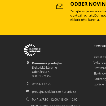
ODBER NOVIN
Zadajte svoju e-mailovú 
o aktuálnych akciách, no
elektrického kurenia.
PRODUK
Klimatizá
Vykurova
Kamenná predajňa:
Elektrické kúrenie
Protimra
Údenárska 5
Elektric
080 01 Prešov
Radiátor
051/321 16 20
Izolácie
predajna@elektricke-kurenie.sk
Po-Pia: 7:30 - 12:00 / 13:00 - 16:00
12:00 - 13:00 - obedňajšia prestávka