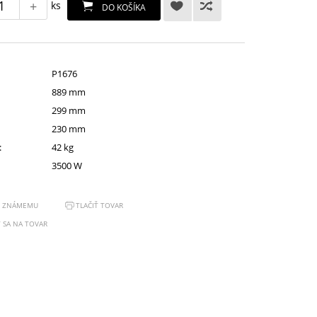
+
ks
DO KOŠÍKA
P1676
889 mm
299 mm
230 mm
:
42 kg
3500 W
Ť ZNÁMEMU
TLAČIŤ TOVAR
 SA NA TOVAR