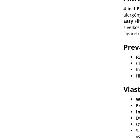
4-in-1 F
alergény
Easy Fil
s veľkos
cigaret
Prev
R
C
Kú
H
Vlas
W
F
I
D
O
S
v