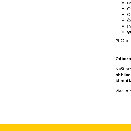
n
O
O
Č
I
W
Bližšiu 
Odborn
Naši pr
obhlia
klimati
Viac in