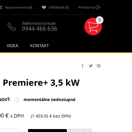
Na porovnanie (0)
Obľúbené (0)
Prihlásiť sa
0
Telefonický kontakt
0944 466 636
VIDEÁ
KONTAKT
 Premiere+ 3,5 kW
NOSŤ:
momentálne nedostupné
00 €
s DPH
(1 459,35 € bez DPH)