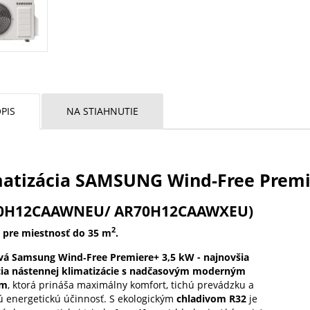
PIS
NA STIAHNUTIE
matizácia SAMSUNG Wind-Free Premi
0H12CAAWNEU/ AR70H12CAAWXEU)
2
pre miestnosť do 35 m
.
á Samsung Wind‑Free Premiere+ 3,5 kW - najnovšia
ia nástennej klimatizácie s nadčasovým moderným
om
, ktorá prináša maximálny komfort, tichú prevádzku a
ú energetickú účinnosť. S ekologickým
chladivom R32
je