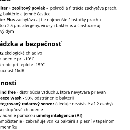
ilter + zeolitový povlak -
pokročilá filtrácia zachytáva prach,
, baktérie a jemné častice
ter Plus
zachytáva aj tie najmenšie čiastočky prachu
ťou 2,5 μm, alergény, vírusy i baktérie, a čiastočne aj
ový dym
ádzka a bezpečnosť
32
ekologické chladivo
hladenie pri -10°C
renie pri teplote -15°C
lučnosť 16dB
tnosti
ind free
- distribúcia vzduchu, ktorá nevytvára prievan
reeze Wash
- 90% odstránenie baktérii
ntegrovaný radarový senzor
(sleduje nezávislé až 2 osoby)
vojstupňové chladenie
vládanie pomocou
umelej inteligencie (AI)
amočistenie - zabraňuje vzniku baktérií a plesní v tepelnom
ýmenníku