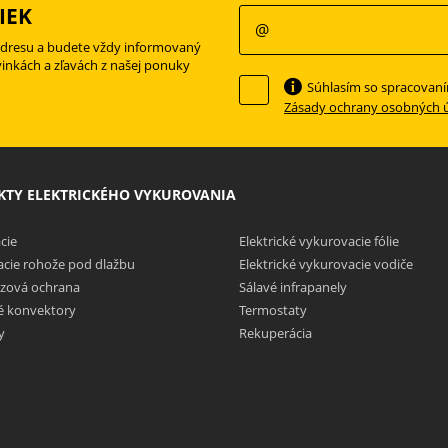
IEK
adresu a budete vždy informovaný
vinkách a zľavách z našej ponuky
Súhlasím so spracovan
Zásady ochrany osobných 
TY ELEKTRICKÉHO VYKUROVANIA
cie
Elektrické vykurovacie fólie
cie rohože pod dlažbu
Elektrické vykurovacie vodiče
zová ochrana
Sálavé infrapanely
ké konvektory
Termostaty
y
Rekuperácia