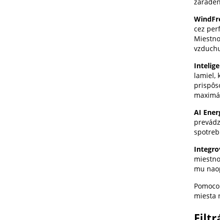
zaraden
WindFr
cez per
Miestno
vzduch
Intelig
lamiel,
prispôs
maximál
AI Ener
prevádz
spotreb
Integro
miestno
mu nao
Pomoc
miesta 
Filtr