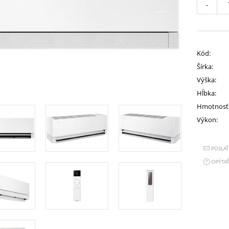
-
Kód:
Šírka:
Výška:
Hĺbka:
Hmotnosť
Výkon:
POSLA
OPÝTAŤ