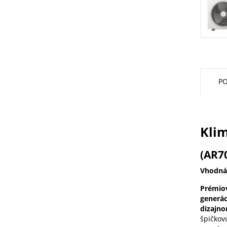
PO
Kli
(AR7
Vhodná 
Prémiov
generác
dizajn
špičkov