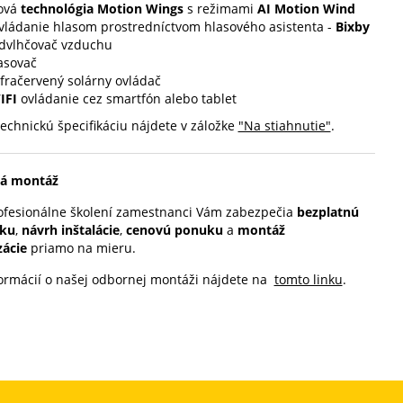
ová
technológia Motion Wings
s režimami
AI Motion Wind
vládanie hlasom prostredníctvom hlasového asistenta -
Bixby
dvlhčovač vzduchu
asovač
nfračervený solárny ovládač
IFI
ovládanie cez smartfón alebo tablet
technickú špecifikáciu nájdete v záložke
"Na stiahnutie"
.
á montáž
ofesionálne školení zamestnanci Vám zabezpečia
bezplatnú
dku
,
návrh inštalácie
,
cenovú ponuku
a
montáž
zácie
priamo na mieru.
formácií o našej odbornej montáži nájdete na
tomto linku
.