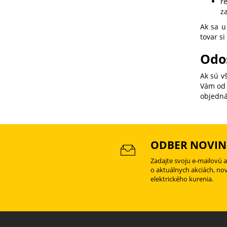
r
za
Ak sa u
tovar si
Odo
Ak sú v
Vám od 
objedná
ODBER NOVIN
Zadajte svoju e-mailovú 
o aktuálnych akciách, no
elektrického kurenia.