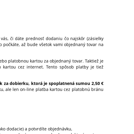
vás, či dáte prednosť dodaniu čo najskôr (zásielky
bo počkáte, až bude všetok vami objednaný tovar na
lebo platobnou kartou za objednaný tovar. Taktiež je
artou cez internet. Tento spôsob platby je tiež
k za dobierku, ktorá je spoplatnená sumou 2,50 €
, ale len on-line platba kartou cez platobnú bránu
ako dodacie) a potvrdíte objednávku,