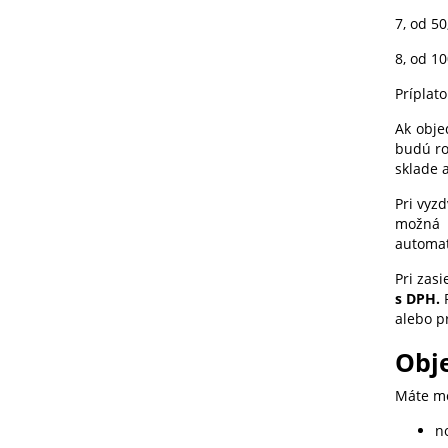
7, od 50
8, od 10
Príplato
Ak obje
budú ro
sklade 
Pri vyz
možná p
automat
Pri zasi
s DPH.
P
alebo p
Obj
Máte mo
no