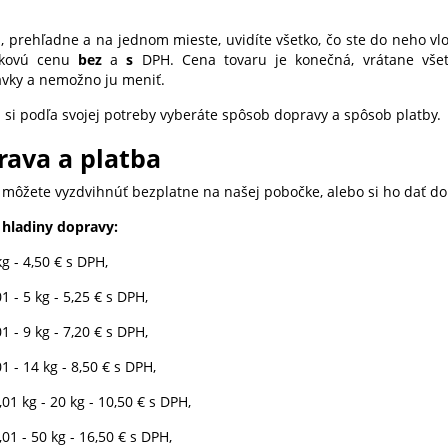
u, prehľadne a na jednom mieste, uvidíte všetko, čo ste do neho vl
elkovú cenu
bez
a
s
DPH. Cena tovaru je konečná, vrátane všet
vky a nemožno ju meniť.
u si podľa svojej potreby vyberáte spôsob dopravy a spôsob platby.
ava a platba
i môžete vyzdvihnúť bezplatne na našej pobočke, alebo si ho dať do
hladiny dopravy:
kg - 4,50 € s DPH,
01 - 5 kg - 5,25 € s DPH,
01 - 9 kg - 7,20 € s DPH,
01 - 14 kg - 8,50
€
s DPH,
,01 kg - 20 kg - 10,50
€
s DPH,
,01 - 50 kg - 16,50 € s DPH,