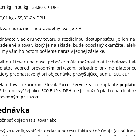
,01 kg - 100 kg - 34,80 € s DPH,
0,01 kg - 55,30
€
s DPH.
k za nadrozmer, nepravidelný tvar je 8 €.
dnávate viac druhov tovaru s rozdielnou dostupnosťou, je len na 
zdelené a tovar, ktorý je na sklade, bude odoslaný okamžite), ale
a my vám ho potom pošleme naraz v jednej zásielke.
dvihnutí tovaru na našej pobočke máte možnosť platiť v hotovosti a
latba vopred prevodným príkazom, prípadne on-line platobnou k
icky prednastavený pri objednávke prevyšujúcej sumu 500 eur.
elaní tovaru kuriérom Slovak Parcel Service, s.r.o. zaplatíte
poplato
ri sume vyššej ako 500 EUR s DPH nie je možná platba na dobierku
revodným príkazom.
ednávka
žnosť objednať si tovar ako:
vý zákazník, vypíšete dodaciu adresu, fakturačné údaje (ak sú iné 