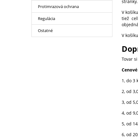
stránky.
Protimrazová ochrana
V košík
tiež c
Regulácia
objedná
Ostatné
V košík
Dopr
Tovar s
Cenové 
1, do 3 
2, od 3,
3, od 5,
4, od 9,
5, od 14
6, od 20