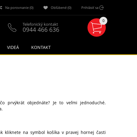
Na porovnanie (0)
Obľúbené (0)
Prihlásiť sa
0
Telefonický kontakt
0944 466 636
VIDEÁ
KONTAKT
čo prvýkrát objednáte? Je to veľmi jednoduché.
a.
k kliknete na symbol košíka v pravej hornej časti