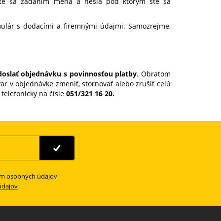
lásite sa zadaním mena a hesla pod ktorým ste sa
mulár s dodacími a firemnými údajmi. Samozrejme,
oslať objednávku s povinnosťou platby
. Obratom
var v objednávke zmeniť, stornovať alebo zrušiť celú
telefonicky na čísle
051/321 16 20.
ím osobných údajov
údajov