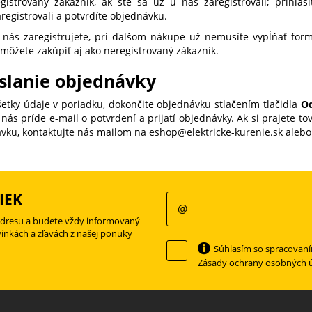
egistrovaný zákazník, ak ste sa už u nás zaregistrovali; prih
registrovali a potvrdíte objednávku.
 nás zaregistrujete, pri ďalšom nákupe už nemusíte vypĺňať for
 môžete zakúpiť aj ako neregistrovaný zákazník.
slanie objednávky
šetky údaje v poriadku, dokončite objednávku stlačením tlačidla
Od
nás príde e-mail o potvrdení a prijatí objednávky. Ak si prajete to
vku, kontaktujte nás mailom na eshop@elektricke-kurenie.sk alebo 
IEK
adresu a budete vždy informovaný
vinkách a zľavách z našej ponuky
Súhlasím so spracovan
Zásady ochrany osobných 