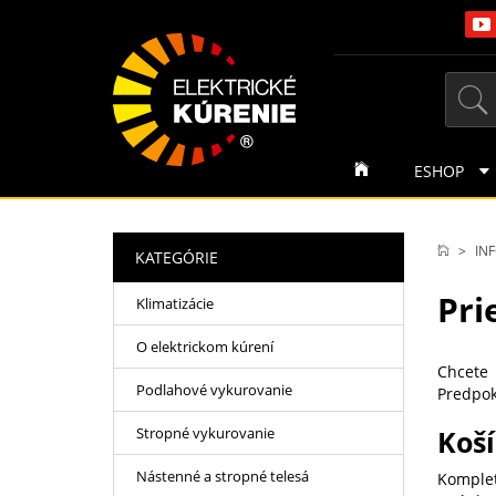
ESHOP
IN
KATEGÓRIE
Pri
Klimatizácie
O elektrickom kúrení
Chcete 
Podlahové vykurovanie
Predpokl
Stropné vykurovanie
Koš
Nástenné a stropné telesá
Komplet