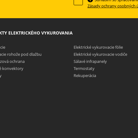
Zásady ochrany osobných 
TY ELEKTRICKÉHO VYKUROVANIA
cie
Elektrické vykurovacie fólie
cie rohože pod dlažbu
Elektrické vykurovacie vodiče
zová ochrana
Sálavé infrapanely
ké konvektory
Termostaty
y
Rekuperácia