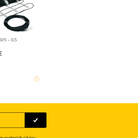
/5 – 0,5
€
ím osobných údajov