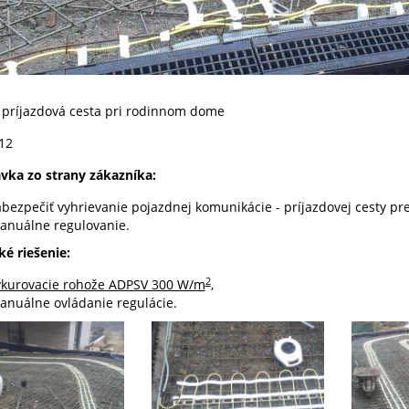
príjazdová cesta pri rodinnom dome
12
vka zo strany zákazníka:
abezpečiť vyhrievanie pojazdnej komunikácie - príjazdovej cesty pre
anuálne regulovanie.
ké riešenie:
2
ykurovacie rohože ADPSV 300 W/m
,
anuálne ovládanie regulácie.