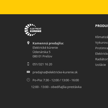
PRODUK
Klimatizá
Vykurova
Kamenná predajňa:
Elektrické kúrenie
Protimra
Údenárska 5
Elektric
080 01 Prešov
Radiátor
051/321 16 20
Izolácie
predajna@elektricke-kurenie.sk
Po-Pia: 7:30 - 12:00 / 13:00 - 16:00
12:00 - 13:00 - obedňajšia prestávka