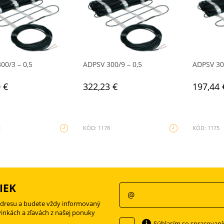
00/3 – 0,5
ADPSV 300/9 – 0,5
ADPSV 300
 €
322,23 €
197,44 
2
KÓD: 1178
KÓD: 1175
IEK
adresu a budete vždy informovaný
vinkách a zľavách z našej ponuky
Súhlasím so spracovan