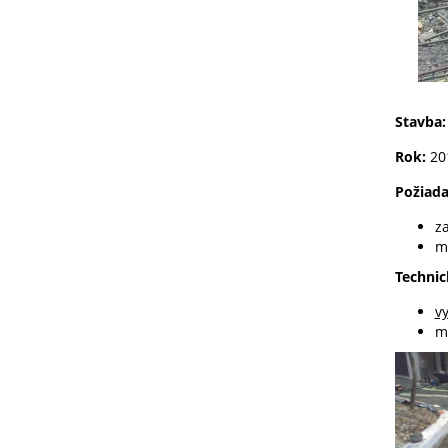
Stavba:
Rok:
20
Požiada
z
m
Technic
v
m