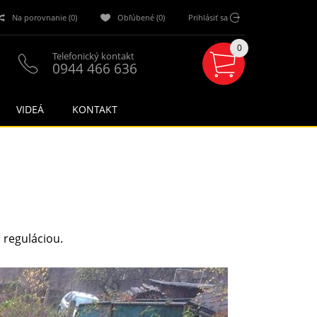
Na porovnanie (0)
Obľúbené (0)
Prihlásiť sa
0
Telefonický kontakt
0944 466 636
VIDEÁ
KONTAKT
reguláciou.