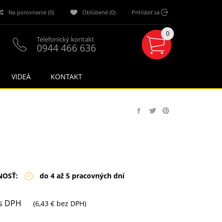
Na porovnanie (0)
Obľúbené (0)
Prihlásiť sa
0
Telefonický kontakt
0944 466 636
VIDEÁ
KONTAKT
NOSŤ:
do 4 až 5 pracovných dní
s DPH
(6,43 € bez DPH)