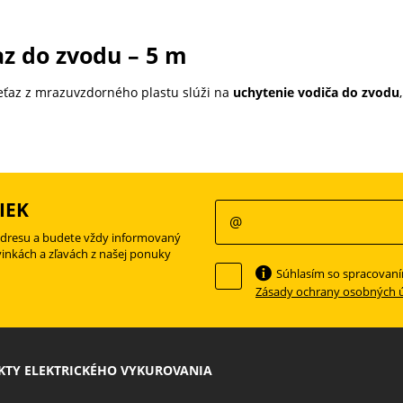
z do zvodu – 5 m
eťaz z mrazuvzdorného plastu slúži na
uchytenie vodiča do zvodu
IEK
adresu a budete vždy informovaný
vinkách a zľavách z našej ponuky
Súhlasím so spracovan
Zásady ochrany osobných 
TY ELEKTRICKÉHO VYKUROVANIA