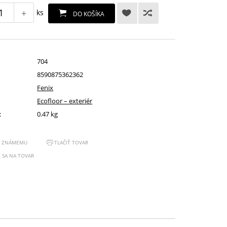
+
ks
DO KOŠÍKA
704
8590875362362
Fenix
Ecofloor – exteriér
:
0.47 kg
Ť ZNÁMEMU
TLAČIŤ TOVAR
 SA NA TOVAR