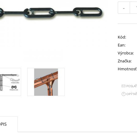
-
Kód:
Ean:
Výrobca:
Značka:
Hmotnosť
POSLA
OPÝTAŤ
PIS