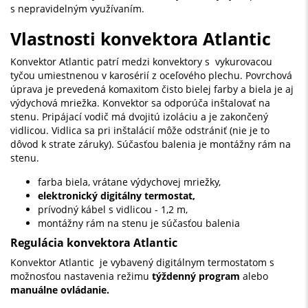
s nepravidelným využívaním.
Vlastnosti konvektora Atlantic
Konvektor Atlantic patrí medzi konvektory s vykurovacou
tyčou umiestnenou v karosérií z oceľového plechu. Povrchová
úprava je prevedená komaxitom čisto bielej farby a biela je aj
výdychová mriežka. Konvektor sa odporúča inštalovať na
stenu. Pripájací vodič má dvojitú izoláciu a je zakončený
vidlicou. Vidlica sa pri inštalácií môže odstrániť (nie je to
dôvod k strate záruky). Súčasťou balenia je montážny rám na
stenu.
farba biela, vrátane výdychovej mriežky,
elektronický digitálny termostat,
prívodný kábel s vidlicou - 1,2 m,
montážny rám na stenu je súčasťou balenia
Regulácia konvektora Atlantic
Konvektor Atlantic je vybavený digitálnym termostatom s
možnosťou nastavenia režimu
týždenný program
alebo
manuálne ovládanie.