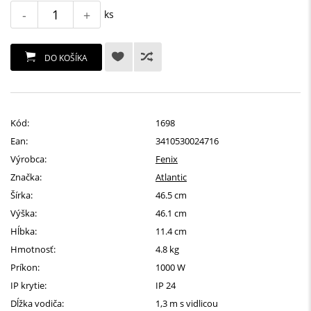
-
+
ks
DO KOŠÍKA
Kód:
1698
Ean:
3410530024716
Výrobca:
Fenix
Značka:
Atlantic
Šírka:
46.5 cm
Výška:
46.1 cm
Hĺbka:
11.4 cm
Hmotnosť:
4.8 kg
Príkon:
1000 W
IP krytie:
IP 24
Dĺžka vodiča:
1,3 m s vidlicou