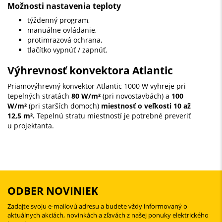
Možnosti nastavenia teploty
týždenný program,
manuálne ovládanie,
protimrazová ochrana,
tlačítko vypnúť / zapnúť.
Výhrevnosť konvektora Atlantic
Priamovýhrevný konvektor Atlantic 1000 W vyhreje pri
tepelných stratách
80 W/m²
(pri novostavbách) a
100
W/m²
(pri starších domoch)
miestnosť o veľkosti 10 až
12,5 m².
Tepelnú stratu miestností je potrebné preveriť
u projektanta.
ODBER NOVINIEK
Zadajte svoju e-mailovú adresu a budete vždy informovaný o
aktuálnych akciách, novinkách a zľavách z našej ponuky elektrického