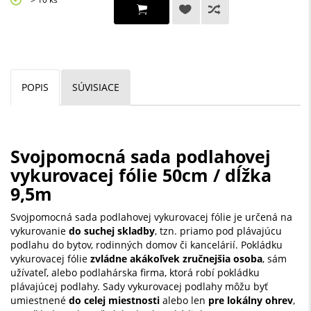
POPIS
SÚVISIACE
Svojpomocná sada podlahovej
vykurovacej fólie 50cm / dĺžka
9,5m
Svojpomocná sada podlahovej vykurovacej fólie je určená na
vykurovanie
do suchej skladby
, tzn. priamo pod plávajúcu
podlahu do bytov, rodinných domov či kancelárií. Pokládku
vykurovacej fólie
zvládne akákoľvek zručnejšia osoba
, sám
užívateľ, alebo podlahárska firma, ktorá robí pokládku
plávajúcej podlahy. Sady vykurovacej podlahy môžu byť
umiestnené
do celej miestnosti
alebo len
pre lokálny ohrev
,