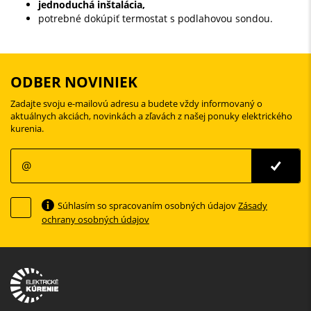
jednoduchá inštalácia,
potrebné dokúpiť termostat s podlahovou sondou.
ODBER NOVINIEK
Zadajte svoju e-mailovú adresu a budete vždy informovaný o
aktuálnych akciách, novinkách a zľavách z našej ponuky elektrického
kurenia.
Súhlasím so spracovaním osobných údajov
Zásady
ochrany osobných údajov