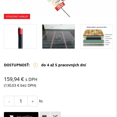
VÝHODNÝ NÁKUP
DOSTUPNOSŤ:
do 4 až 5 pracovných dní
159,94 €
s DPH
(130,03 € bez DPH)
-
+
ks