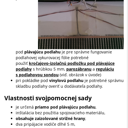
pod
plávajúcu podlahu
je pre správne fungovanie
podlahovej vykurovacej fólie potrebné
použiť
kročajovo-izolačnú podložku pod plávajúce
podlahy
s hrúbkou 5 mm,
parozábranu
a
reguláciu
s podlahovou sondou
(viď. obrázok v úvode)
pri pokládke pod
vinylovú podlahu
je potrebné správnu
skladbu podlahy overiť u dodávateľa podlahy.
Vlastnosti svojpomocnej sady
je určená
priamo pod plávajúcu podlahu
,
inštalácia bez použitia spojovacieho materiálu,
obsahuje zaizolované strižné hrany
,
dva pripájacie vodiče dlhé 5 m,