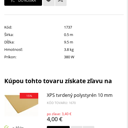
DO KOŠÍKA
Kód:
1737
Šírka:
0.5 m
Dĺžka:
9.5 m
Hmotnosť:
3.8 kg
Príkon:
380 W
Kúpou tohto tovaru získate zľavu na
XPS tvrdený polystyrén 10 mm
15%
KÓD TOVARU: 1670
po zľave: 3,40 €
4,00 €
> 10 ks