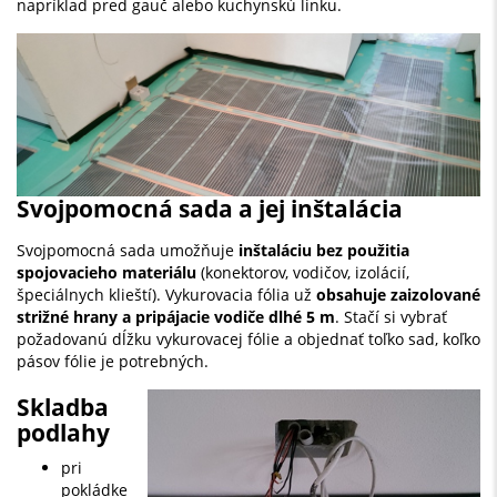
napríklad pred gauč alebo kuchynskú linku.
Svojpomocná sada a jej inštalácia
Svojpomocná sada umožňuje
inštaláciu bez použitia
spojovacieho materiálu
(konektorov, vodičov, izolácií,
špeciálnych klieští). Vykurovacia fólia už
obsahuje zaizolované
strižné hrany a pripájacie vodiče dlhé 5 m
. Stačí si vybrať
požadovanú dĺžku vykurovacej fólie a objednať toľko sad, koľko
pásov fólie je potrebných.
Skladba
podlahy
pri
pokládke