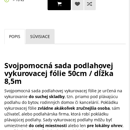
POPIS
SÚVISIACE
Svojpomocná sada podlahovej
vykurovacej fólie 50cm / dĺžka
8,5m
Svojpomocná sada podlahovej vykurovacej fólie je určená na
vykurovanie
do suchej skladby
, tzn. priamo pod plávajúcu
podlahu do bytov, rodinných domov či kancelárií. Pokládku
vykurovacej fólie
zvládne akákoľvek zručnejšia osoba
, sám
užívateľ, alebo podlahárska firma, ktorá robí pokládku
plávajúcej podlahy. Sady vykurovacej podlahy môžu byť
umiestnené
do celej miestnosti
alebo len
pre lokálny ohrev
,