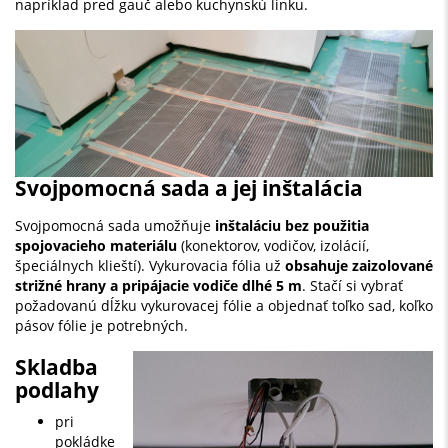
napríklad pred gauč alebo kuchynskú linku.
Svojpomocná sada a jej inštalácia
Svojpomocná sada umožňuje
inštaláciu bez použitia
spojovacieho materiálu
(konektorov, vodičov, izolácií,
špeciálnych klieští). Vykurovacia fólia už
obsahuje zaizolované
strižné hrany a pripájacie vodiče dlhé 5 m
. Stačí si vybrať
požadovanú dĺžku vykurovacej fólie a objednať toľko sad, koľko
pásov fólie je potrebných.
Skladba
podlahy
pri
pokládke