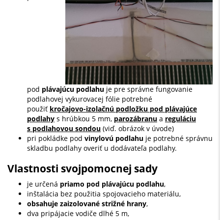
pod
plávajúcu podlahu
je pre správne fungovanie
podlahovej vykurovacej fólie potrebné
použiť
kročajovo-izolačnú podložku pod plávajúce
podlahy
s hrúbkou 5 mm,
parozábranu
a
reguláciu
s podlahovou sondou
(viď. obrázok v úvode)
pri pokládke pod
vinylovú podlahu
je potrebné správnu
skladbu podlahy overiť u dodávateľa podlahy.
Vlastnosti svojpomocnej sady
je určená
priamo pod plávajúcu podlahu
,
inštalácia bez použitia spojovacieho materiálu,
obsahuje zaizolované strižné hrany
,
dva pripájacie vodiče dlhé 5 m,