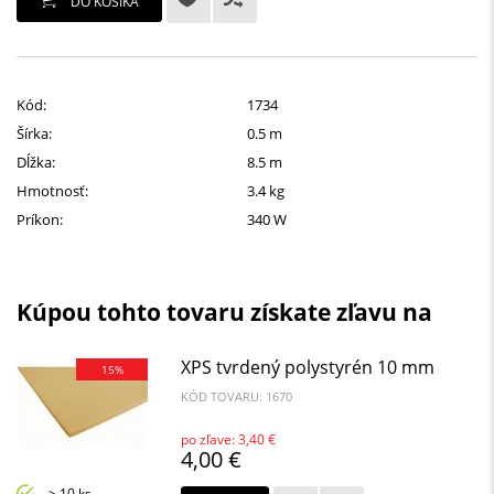
DO KOŠÍKA
Kód:
1734
Šírka:
0.5 m
Dĺžka:
8.5 m
Hmotnosť:
3.4 kg
Príkon:
340 W
Kúpou tohto tovaru získate zľavu na
XPS tvrdený polystyrén 10 mm
15%
KÓD TOVARU: 1670
po zľave: 3,40 €
4,00 €
> 10 ks