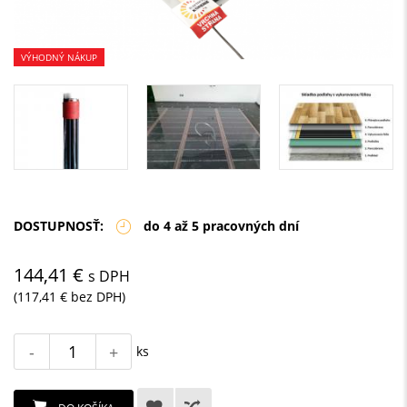
VÝHODNÝ NÁKUP
DOSTUPNOSŤ:
do 4 až 5 pracovných dní
144,41 €
s DPH
(117,41 € bez DPH)
-
+
ks