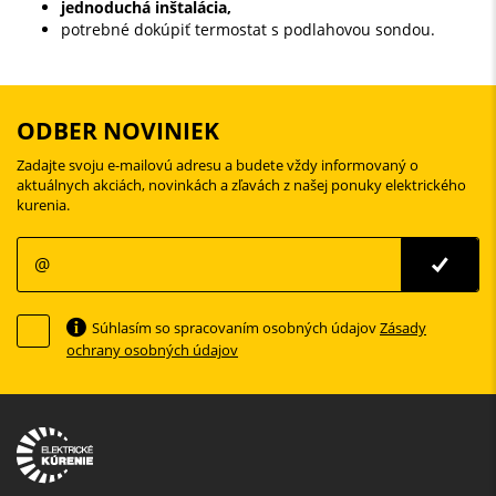
jednoduchá inštalácia,
potrebné dokúpiť termostat s podlahovou sondou.
ODBER NOVINIEK
Zadajte svoju e-mailovú adresu a budete vždy informovaný o
aktuálnych akciách, novinkách a zľavách z našej ponuky elektrického
kurenia.
Súhlasím so spracovaním osobných údajov
Zásady
ochrany osobných údajov