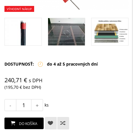
VÝHODNÝ NÁKUP
DOSTUPNOSŤ:
do 4 až 5 pracovných dní
240,71 €
s DPH
(195,70 € bez DPH)
-
+
ks
DO KOŠÍKA