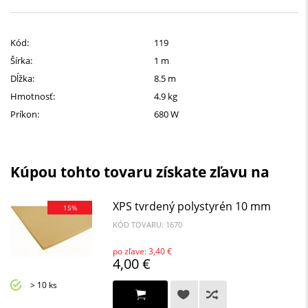
Kód:
119
Šírka:
1 m
Dĺžka:
8.5 m
Hmotnosť:
4.9 kg
Príkon:
680 W
Kúpou tohto tovaru získate zľavu na
XPS tvrdený polystyrén 10 mm
15%
KÓD TOVARU: 1670
po zľave: 3,40 €
4,00 €
> 10 ks