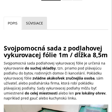
POPIS
SÚVISIACE
Svojpomocná sada z podlahovej
vykurovacej fólie 1m / dĺžka 8,5m
Svojpomocná sada podlahovej vykurovacej fólie je určená na
vykurovanie
do suchej skladby
, tzn. priamo pod plávajúcu
podlahu do bytov, rodinných domov či kancelárií. Pokládku
vykurovacej fólie
zvládne akákoľvek zručnejšia osoba
, sám
užívateľ, alebo podlahárska firma, ktorá robí pokládku
plávajúcej podlahy. Sady vykurovacej podlahy môžu byť
umiestnené
do celej miestnosti
alebo len
pre lokálny ohrev
,
napríklad pred gauč alebo kuchynskú linku.