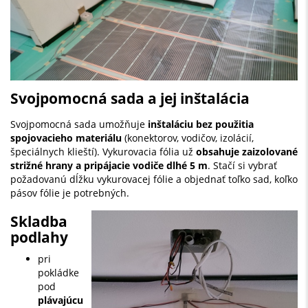
Svojpomocná sada a jej inštalácia
Svojpomocná sada umožňuje
inštaláciu bez použitia
spojovacieho materiálu
(konektorov, vodičov, izolácií,
špeciálnych klieští). Vykurovacia fólia už
obsahuje zaizolované
strižné hrany a pripájacie vodiče dlhé 5 m
. Stačí si vybrať
požadovanú dĺžku vykurovacej fólie a objednať toľko sad, koľko
pásov fólie je potrebných.
Skladba
podlahy
pri
pokládke
pod
plávajúcu