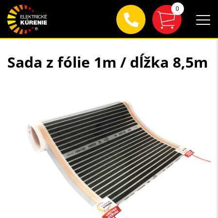
0
Sada z fólie 1m / dĺžka 8,5m