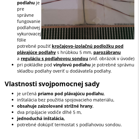
podlahu
je
pre
správne
fungovanie
podlahovej
vykurovacej
fólie
potrebné použiť
kročajovo-izolačnú podložku pod
plávajúce podlahy
s hrúbkou 5 mm,
parozábranu
a
reguláciu s podlahovou sondou
(viď. obrázok v úvode)
pri pokládke pod
vinylovú podlahu
je potrebné správnu
skladbu podlahy overiť u dodávateľa podlahy.
Vlastnosti svojpomocnej sady
je určená
priamo pod plávajúcu podlahu
,
inštalácia bez použitia spojovacieho materiálu,
obsahuje zaizolované strižné hrany
,
dva pripájacie vodiče dlhé 5 m,
jednoduchá inštalácia,
potrebné dokúpiť termostat s podlahovou sondou.