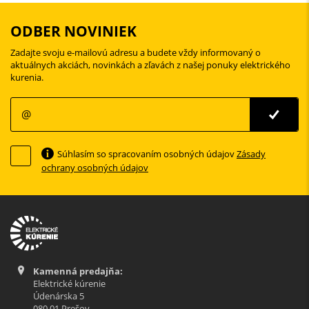
ODBER NOVINIEK
Zadajte svoju e-mailovú adresu a budete vždy informovaný o
aktuálnych akciách, novinkách a zľavách z našej ponuky elektrického
kurenia.
Súhlasím so spracovaním osobných údajov
Zásady
ochrany osobných údajov
Kamenná predajňa:
Elektrické kúrenie
Údenárska 5
080 01 Prešov