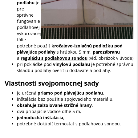
podlahu
je
pre
správne
fungovanie
podlahovej
vykurovacej
fólie
potrebné použiť
kročajovo-izolačnú podložku pod
plávajúce podlahy
s hrúbkou 5 mm,
parozábranu
a
reguláciu s podlahovou sondou
(viď. obrázok v úvode)
pri pokládke pod
vinylovú podlahu
je potrebné správnu
skladbu podlahy overiť u dodávateľa podlahy.
Vlastnosti svojpomocnej sady
je určená
priamo pod plávajúcu podlahu
,
inštalácia bez použitia spojovacieho materiálu,
obsahuje zaizolované strižné hrany
,
dva pripájacie vodiče dlhé 5 m,
jednoduchá inštalácia,
potrebné dokúpiť termostat s podlahovou sondou.