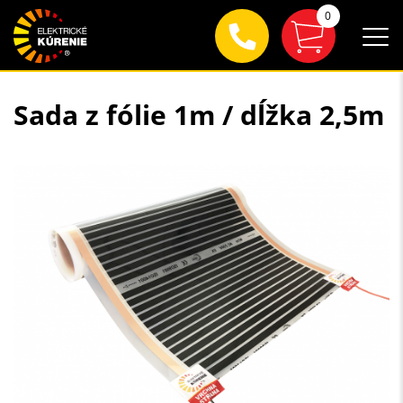
0
Sada z fólie 1m / dĺžka 2,5m