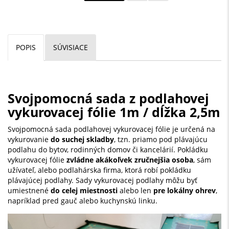
POPIS
SÚVISIACE
Svojpomocná sada z podlahovej
vykurovacej fólie 1m / dĺžka 2,5m
Svojpomocná sada podlahovej vykurovacej fólie je určená na
vykurovanie
do suchej skladby
, tzn. priamo pod plávajúcu
podlahu do bytov, rodinných domov či kancelárií. Pokládku
vykurovacej fólie
zvládne akákoľvek zručnejšia osoba
, sám
užívateľ, alebo podlahárska firma, ktorá robí pokládku
plávajúcej podlahy. Sady vykurovacej podlahy môžu byť
umiestnené
do celej miestnosti
alebo len
pre lokálny ohrev
,
napríklad pred gauč alebo kuchynskú linku.