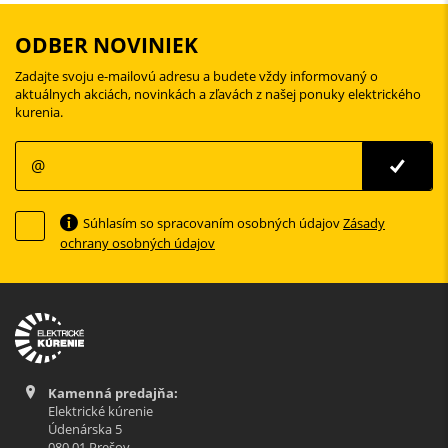
ODBER NOVINIEK
Zadajte svoju e-mailovú adresu a budete vždy informovaný o
aktuálnych akciách, novinkách a zľavách z našej ponuky elektrického
kurenia.
Súhlasím so spracovaním osobných údajov
Zásady
ochrany osobných údajov
Kamenná predajňa:
Elektrické kúrenie
Údenárska 5
080 01 Prešov