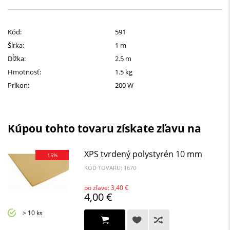
Kód:
591
Šírka:
1 m
Dĺžka:
2.5 m
Hmotnosť:
1.5 kg
Príkon:
200 W
Kúpou tohto tovaru získate zľavu na
XPS tvrdený polystyrén 10 mm
15%
KÓD TOVARU: 1670
po zľave: 3,40 €
4,00 €
> 10 ks