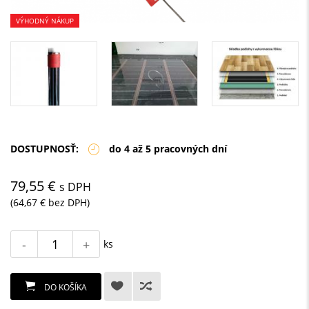
VÝHODNÝ NÁKUP
DOSTUPNOSŤ:
do 4 až 5 pracovných dní
79,55 €
s DPH
(64,67 € bez DPH)
-
+
ks
DO KOŠÍKA