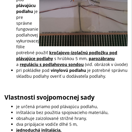
plávajúcu
podlahu
je
pre
správne
fungovanie
podlahovej
vykurovacej
fólie
potrebné použiť
kročajovo-izolačnú podložku pod
plávajúce podlahy
s hrúbkou 5 mm,
parozábranu
a
reguláciu s podlahovou sondou
(viď. obrázok v úvode)
pri pokládke pod
vinylovú podlahu
je potrebné správnu
skladbu podlahy overiť u dodávateľa podlahy.
Vlastnosti svojpomocnej sady
je určená priamo pod plávajúcu podlahu,
inštalácia bez použitia spojovacieho materiálu,
obsahuje zaizolované strižné hrany,
dva pripájacie vodiče dlhé 5 m,
jednoduchá inštalácia,