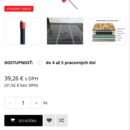
VÝHODNÝ NÁKUP
DOSTUPNOSŤ:
do 4 až 5 pracovných dní
39,26 €
s DPH
(31,92 € bez DPH)
-
+
ks
DO KOŠÍKA