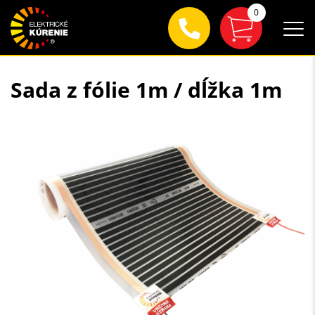
0
Sada z fólie 1m / dĺžka 1m