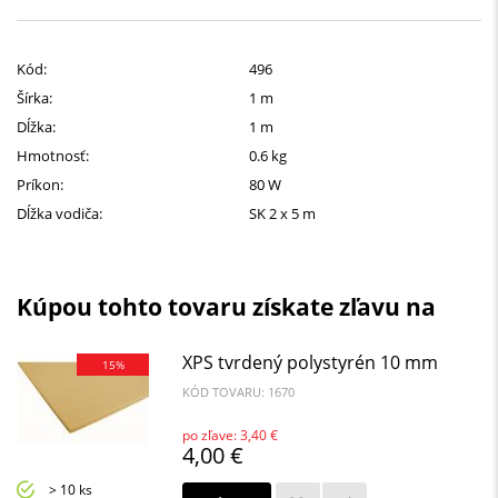
Kód:
496
Šírka:
1 m
Dĺžka:
1 m
Hmotnosť:
0.6 kg
Príkon:
80 W
Dĺžka vodiča:
SK 2 x 5 m
Kúpou tohto tovaru získate zľavu na
XPS tvrdený polystyrén 10 mm
15%
KÓD TOVARU: 1670
po zľave: 3,40 €
4,00 €
> 10 ks