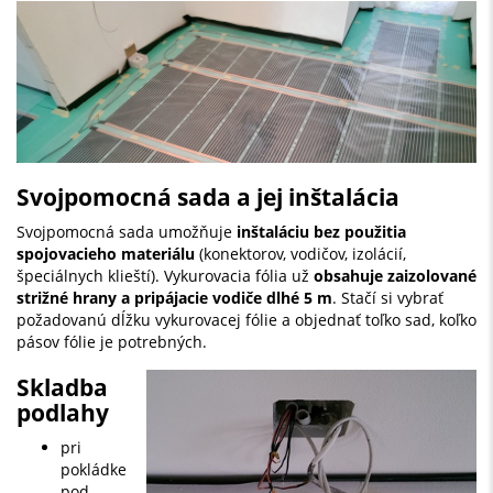
Svojpomocná sada a jej inštalácia
Svojpomocná sada umožňuje
inštaláciu bez použitia
spojovacieho materiálu
(konektorov, vodičov, izolácií,
špeciálnych klieští). Vykurovacia fólia už
obsahuje zaizolované
strižné hrany a pripájacie vodiče dlhé 5 m
. Stačí si vybrať
požadovanú dĺžku vykurovacej fólie a objednať toľko sad, koľko
pásov fólie je potrebných.
Skladba
podlahy
pri
pokládke
pod