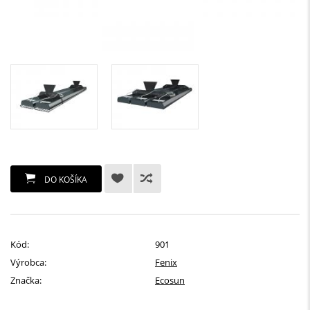
DO KOŠÍKA
Kód:
901
Výrobca:
Fenix
Značka:
Ecosun