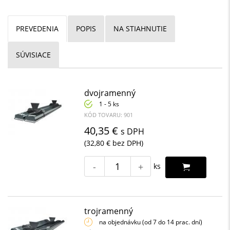
PREVEDENIA
POPIS
NA STIAHNUTIE
SÚVISIACE
dvojramenný
1 - 5 ks
KÓD TOVARU: 901
40,35 €
s DPH
(32,80 € bez DPH)
-
+
ks
trojramenný
na objednávku (od 7 do 14 prac. dní)