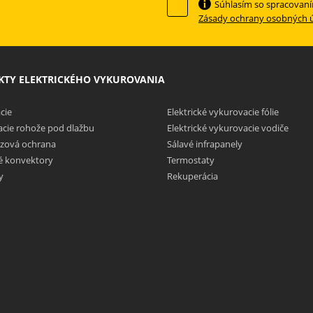
Súhlasím so spracovan
Zásady ochrany osobných 
TY ELEKTRICKÉHO VYKUROVANIA
cie
Elektrické vykurovacie fólie
cie rohože pod dlažbu
Elektrické vykurovacie vodiče
zová ochrana
Sálavé infrapanely
ké konvektory
Termostaty
y
Rekuperácia