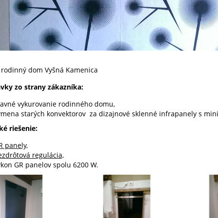
rodinný dom Vyšná Kamenica
vky zo strany zákazníka:
lavné vykurovanie rodinného domu,
ýmena starých konvektorov za dizajnové sklenné infrapanely s m
ké riešenie:
R panely,
ezdrôtová regulácia,
ýkon GR panelov spolu 6200 W.