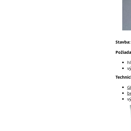
Stavba:
Požiada
h
v
Technic
G
b
v