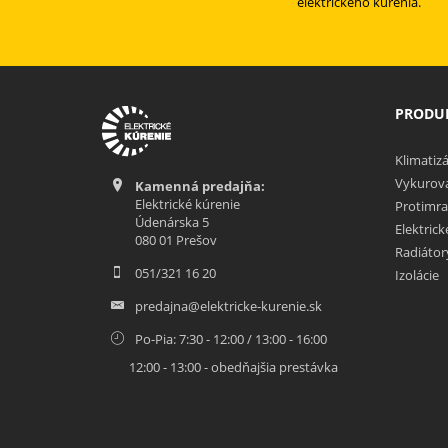
elektrického kurenia.
PRODUK
Klimatizá
Vykurova
Kamenná predajňa:
Elektrické kúrenie
Protimra
Údenárska 5
Elektric
080 01 Prešov
Radiátor
051/321 16 20
Izolácie
predajna@elektricke-kurenie.sk
Po-Pia: 7:30 - 12:00 / 13:00 - 16:00
12:00 - 13:00 - obedňajšia prestávka