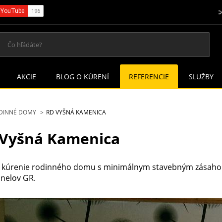
AKCIE
BLOG O KÚRENÍ
REFERENCIE
SLUŽBY
DINNÉ DOMY
RD VYŠNÁ KAMENICA
Vyšná Kamenica
 kúrenie rodinného domu s minimálnym stavebným zásaho
anelov GR.