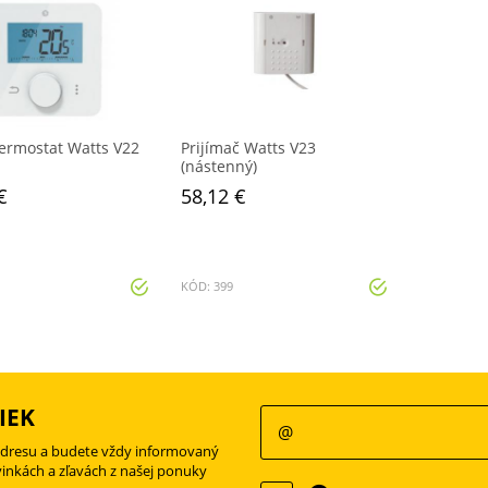
termostat Watts V22
Prijímač Watts V23
(nástenný)
€
58,12 €
KÓD: 399
IEK
adresu a budete vždy informovaný
vinkách a zľavách z našej ponuky