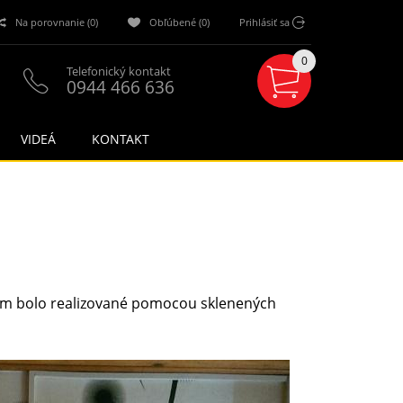
Na porovnanie (0)
Obľúbené (0)
Prihlásiť sa
0
Telefonický kontakt
0944 466 636
VIDEÁ
KONTAKT
m bolo realizované pomocou sklenených