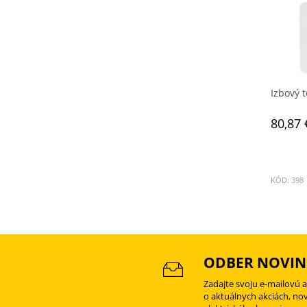
Izbový 
80,87 
KÓD: 398
ODBER NOVIN
Zadajte svoju e-mailovú 
o aktuálnych akciách, no