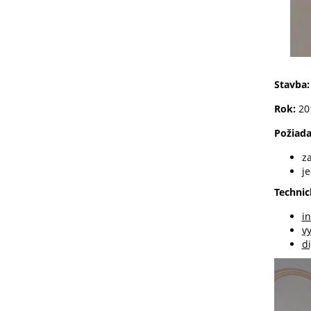
Stavba
Rok:
20
Požiada
z
j
Technic
i
v
d