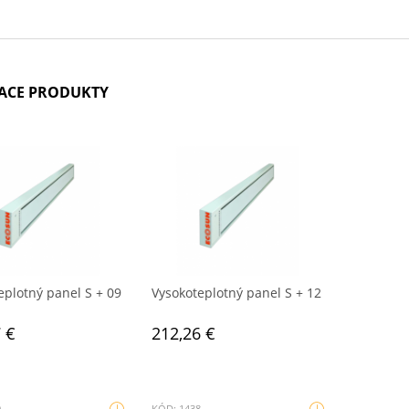
IACE PRODUKTY
eplotný panel S + 09
Vysokoteplotný panel S + 12
 €
212,26 €
0
KÓD: 1438