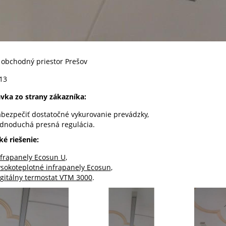
:
obchodný priestor Prešov
13
vka zo strany zákazníka:
abezpečiť dostatočné vykurovanie prevádzky,
ednoduchá presná regulácia.
ké riešenie:
nfrapanely Ecosun U
,
ysokoteplotné infrapanely Ecosun
,
igitálny termostat VTM 3000
.