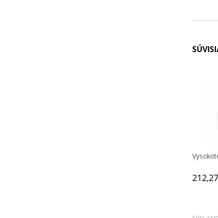
SÚVIS
Vysokot
212,27
KÓD: 144