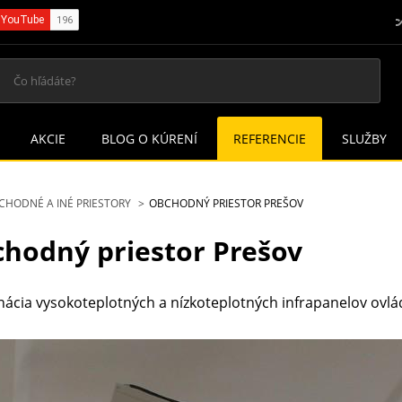
AKCIE
BLOG O KÚRENÍ
REFERENCIE
SLUŽBY
CHODNÉ A INÉ PRIESTORY
OBCHODNÝ PRIESTOR PREŠOV
hodný priestor Prešov
ácia vysokoteplotných a nízkoteplotných infrapanelov ovl