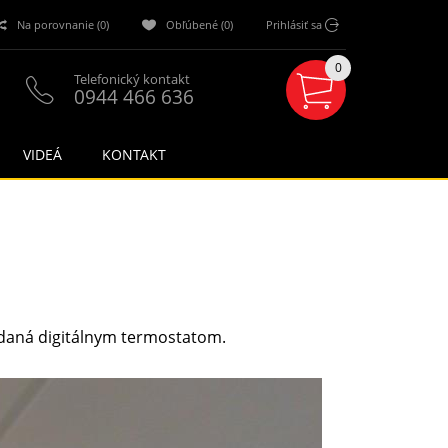
Na porovnanie (0)
Obľúbené (0)
Prihlásiť sa
0
Telefonický kontakt
0944 466 636
VIDEÁ
KONTAKT
ádaná digitálnym termostatom.