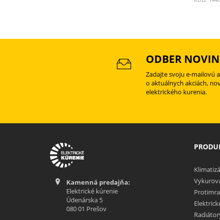
ODBER NOVIN
Zadajte svoju e-mailovú 
o aktuálnych akciách, no
elektrického kurenia.
PRODUK
Klimatizá
Vykurova
Kamenná predajňa:
Elektrické kúrenie
Protimra
Údenárska 5
Elektric
080 01 Prešov
Radiátor