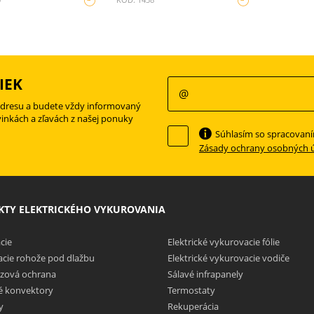
IEK
adresu a budete vždy informovaný
vinkách a zľavách z našej ponuky
Súhlasím so spracovan
Zásady ochrany osobných 
TY ELEKTRICKÉHO VYKUROVANIA
cie
Elektrické vykurovacie fólie
cie rohože pod dlažbu
Elektrické vykurovacie vodiče
zová ochrana
Sálavé infrapanely
ké konvektory
Termostaty
y
Rekuperácia