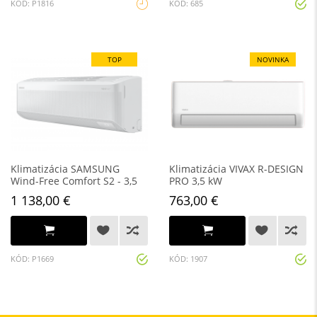
KÓD: P1816
KÓD: 685
TOP
NOVINKA
Klimatizácia SAMSUNG
Klimatizácia VIVAX R-DESIGN
Wind-Free Comfort S2 - 3,5
PRO 3,5 kW
kW
1 138,00 €
763,00 €
KÓD: P1669
KÓD: 1907