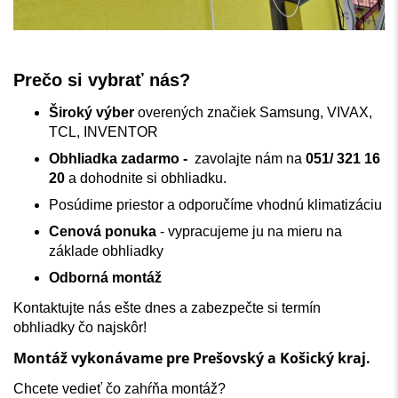
Prečo si vybrať nás?
Široký výber
o
verených značiek Samsung, VIVAX,
TCL, INVENTOR
Obhliadka zadarmo -
z
avolajte nám na
051/ 321 16
20
a dohodnite si obhliadku.
Posúdime priestor a odporučíme vhodnú klimatizáciu
Cenová ponuka
- v
ypracujeme ju na mieru na
základe obhliadky
Odborná montáž
Kontaktujte nás ešte dnes a zabezpečte si termín
obhliadky čo najskôr!
Montáž vykonávame pre Prešovský a Košický kraj.
Chcete vedieť čo zahŕňa montáž?