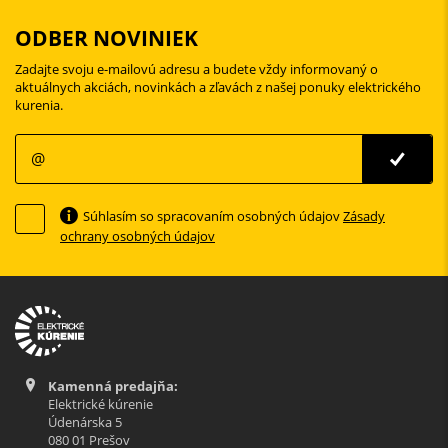
ODBER NOVINIEK
Zadajte svoju e-mailovú adresu a budete vždy informovaný o
aktuálnych akciách, novinkách a zľavách z našej ponuky elektrického
kurenia.
Súhlasím so spracovaním osobných údajov
Zásady
ochrany osobných údajov
Kamenná predajňa:
Elektrické kúrenie
Údenárska 5
080 01 Prešov