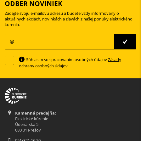
ODBER NOVINIEK
Zadajte svoju e-mailovú adresu a budete vždy informovaný o
aktuálnych akciách, novinkách a zľavách z našej ponuky elektrického
kurenia.
Súhlasím so spracovaním osobných údajov
Zásady
ochrany osobných údajov
Kamenná predajňa:
Elektrické kúrenie
Údenárska 5
080 01 Prešov
051/321 16 20